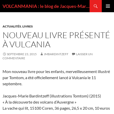
Recherche
VOLCANMANIA : le blog de Jacques-Marie BARDINTZEFF, volcanologue
ALLER
MENU
AU
PRINCI
CONTENU
ACTUALITÉS
,
LIVRES
NOUVEAU LIVRE PRÉSENTÉ
À VULCANIA
SEPTEMBRE 23, 2015
JMBARDINTZEFF
LAISSER UN
COMMENTAIRE
Mon nouveau livre pour les enfants, merveilleusement illustré
par Tomtom, a été officiellement lancé à Vulcania le 11
septembre.
Jacques-Marie Bardintzeff (illustrations Tomtom) (2015)
« À la découverte des volcans d’Auvergne »
La vache qui lit, 15100 Coren, 36 pages, 26,5 x 20 cm, 10 euros