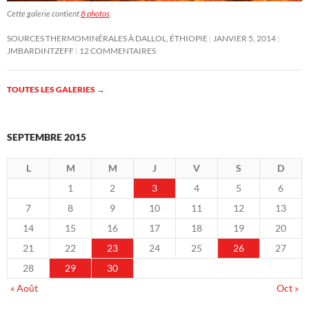
Cette galerie contient
8 photos
.
SOURCES THERMOMINÉRALES À DALLOL, ÉTHIOPIE
JANVIER 5, 2014
JMBARDINTZEFF
12 COMMENTAIRES
TOUTES LES GALERIES
→
SEPTEMBRE 2015
L
M
M
J
V
S
D
1
2
3
4
5
6
7
8
9
10
11
12
13
14
15
16
17
18
19
20
21
22
23
24
25
26
27
28
29
30
« Août
Oct »