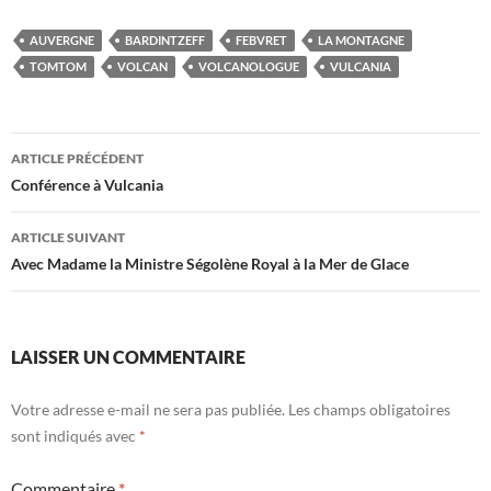
AUVERGNE
BARDINTZEFF
FEBVRET
LA MONTAGNE
TOMTOM
VOLCAN
VOLCANOLOGUE
VULCANIA
Navigation
ARTICLE PRÉCÉDENT
des
Conférence à Vulcania
articles
ARTICLE SUIVANT
Avec Madame la Ministre Ségolène Royal à la Mer de Glace
LAISSER UN COMMENTAIRE
Votre adresse e-mail ne sera pas publiée.
Les champs obligatoires
sont indiqués avec
*
Commentaire
*