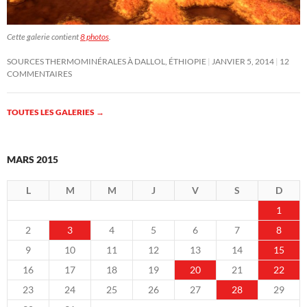
Cette galerie contient
8 photos
.
SOURCES THERMOMINÉRALES À DALLOL, ÉTHIOPIE
JANVIER 5, 2014
12
COMMENTAIRES
TOUTES LES GALERIES
→
MARS 2015
L
M
M
J
V
S
D
1
2
3
4
5
6
7
8
9
10
11
12
13
14
15
16
17
18
19
20
21
22
23
24
25
26
27
28
29