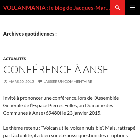
Recherche
VOLCANMANIA : le blog de Jacques-Marie BARDINTZEFF, volcanologue
ALLER
MENU
AU
PRINCI
CONTENU
Archives quotidiennes :
ACTUALITÉS
CONFÉRENCE À ANSE
MARS 20, 2015
LAISSER UN COMMENTAIRE
Invité à prononcer une conférence, lors de l’Assemblée
Générale de l’Espace Pierres Folles, au Domaine des
Communes à Anse (69480) le 23 janvier 2015.
Le thème retenu : “Volcan utile, volcan nuisible”. Mais, rattrapé
par l’actualité, il a bien sûr été aussi question des éruptions