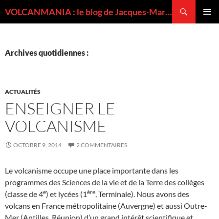
Recherche
VOLCANMANIA : le blog de Jacques-Marie BARDINTZEFF, volcanologue
ALLER
MENU
AU
PRINCI
CONTENU
Archives quotidiennes :
ACTUALITÉS
ENSEIGNER LE
VOLCANISME
OCTOBRE 9, 2014
2 COMMENTAIRES
Le volcanisme occupe une place importante dans les
programmes des Sciences de la vie et de la Terre des collèges
e
ère
(classe de 4
) et lycées (1
, Terminale). Nous avons des
volcans en France métropolitaine (Auvergne) et aussi Outre-
Mer (Antilles, Réunion) d’un grand intérêt scientifique et