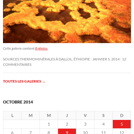
Cette galerie contient
8 photos
.
SOURCES THERMOMINÉRALES À DALLOL, ÉTHIOPIE
JANVIER 5, 2014
12
COMMENTAIRES
TOUTES LES GALERIES
→
OCTOBRE 2014
L
M
M
J
V
S
D
1
2
3
4
5
6
7
8
9
10
11
12