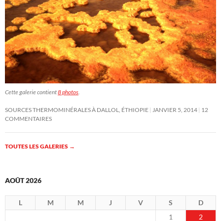
Cette galerie contient
8 photos
.
SOURCES THERMOMINÉRALES À DALLOL, ÉTHIOPIE
JANVIER 5, 2014
12
COMMENTAIRES
TOUTES LES GALERIES
→
AOÛT 2026
L
M
M
J
V
S
D
1
2