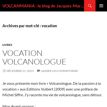
Recherche
VOLCANMANIA : le blog de Jacques-Marie BARDINTZEFF, volcanologue
ALLER
MENU
AU
PRINCI
CONTENU
Archives par mot-clé : vocation
LIVRES
VOCATION
VOLCANOLOGUE
DÉCEMBRE 21, 2013
LAISSER UN COMMENTAIRE
Je vous présente mon livre « Volcanologue. De la passion à la
vocation » aux Editions Vuibert (2009) avec une préface de
Michel Siffre. J’y raconte ma vie de volcanologue, sans détour.
Mon Avant-propos :