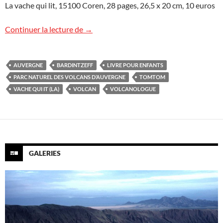
La vache qui lit, 15100 Coren, 28 pages, 26,5 x 20 cm, 10 euros
À la découverte des volcans d’Auvergne
Continuer la lecture de
→
AUVERGNE
BARDINTZEFF
LIVRE POUR ENFANTS
PARC NATUREL DES VOLCANS D’AUVERGNE
TOMTOM
VACHE QUI IT (LA)
VOLCAN
VOLCANOLOGUE
GALERIES