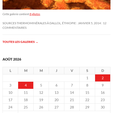
Cette galerie contient
8 photos
.
SOURCES THERMOMINÉRALES À DALLOL, ÉTHIOPIE
JANVIER 5, 2014
12
COMMENTAIRES
TOUTES LES GALERIES
→
AOÛT 2026
L
M
M
J
V
S
D
1
2
3
4
5
6
7
8
9
10
11
12
13
14
15
16
17
18
19
20
21
22
23
24
25
26
27
28
29
30