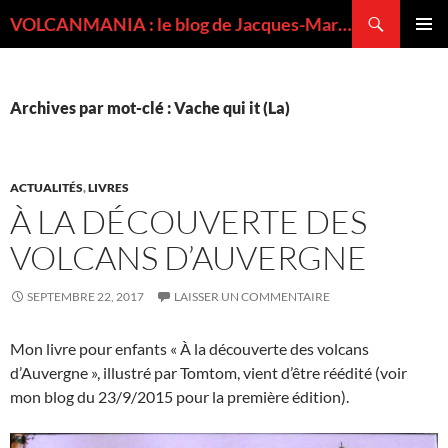
Recherche
VOLCANMANIA : le blog de Jacques-Marie BARDINTZEFF, volcanologue
ALLER
MENU
AU
PRINCI
CONTENU
Archives par mot-clé : Vache qui it (La)
ACTUALITÉS
,
LIVRES
À LA DÉCOUVERTE DES
VOLCANS D’AUVERGNE
SEPTEMBRE 22, 2017
LAISSER UN COMMENTAIRE
Mon livre pour enfants « À la découverte des volcans
d’Auvergne », illustré par Tomtom, vient d’être réédité (voir
mon blog du 23/9/2015 pour la première édition).