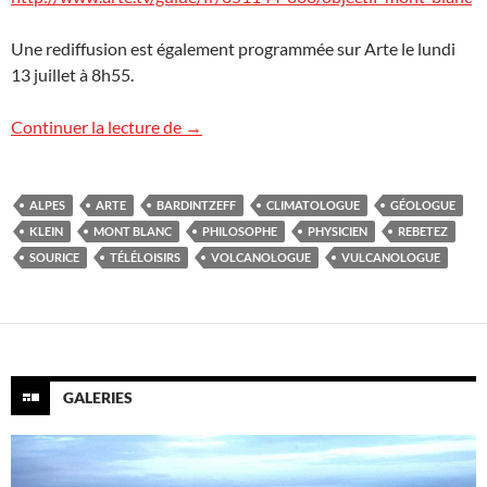
Une rediffusion est également programmée sur Arte le lundi
13 juillet à 8h55.
Le mont Blanc en replay
Continuer la lecture de
→
ALPES
ARTE
BARDINTZEFF
CLIMATOLOGUE
GÉOLOGUE
KLEIN
MONT BLANC
PHILOSOPHE
PHYSICIEN
REBETEZ
SOURICE
TÉLÉLOISIRS
VOLCANOLOGUE
VULCANOLOGUE
GALERIES