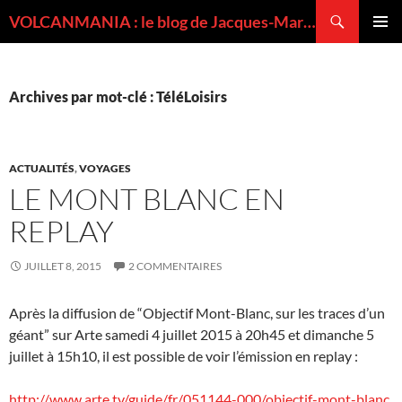
Recherche
VOLCANMANIA : le blog de Jacques-Marie BARDINTZEFF, volcanologue
ALLER
MENU
AU
PRINCI
CONTENU
Archives par mot-clé : TéléLoisirs
ACTUALITÉS
,
VOYAGES
LE MONT BLANC EN
REPLAY
JUILLET 8, 2015
2 COMMENTAIRES
Après la diffusion de “Objectif Mont-Blanc, sur les traces d’un
géant” sur Arte samedi 4 juillet 2015 à 20h45 et dimanche 5
juillet à 15h10, il est possible de voir l’émission en replay :
http://www.arte.tv/guide/fr/051144-000/objectif-mont-blanc