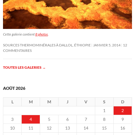
Cette galerie contient
8 photos
.
SOURCES THERMOMINÉRALES À DALLOL, ÉTHIOPIE
JANVIER 5, 2014
12
COMMENTAIRES
TOUTES LES GALERIES
→
AOÛT 2026
L
M
M
J
V
S
D
1
2
3
4
5
6
7
8
9
10
11
12
13
14
15
16