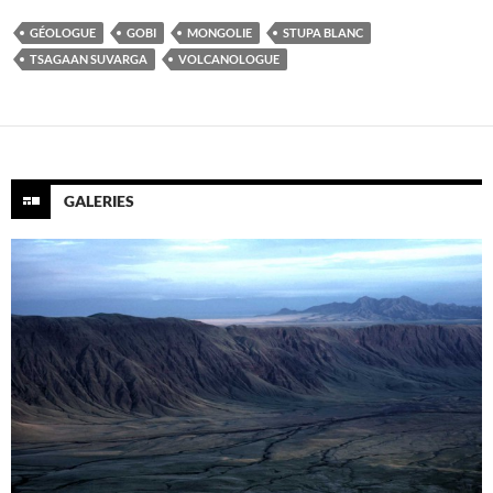
GÉOLOGUE
GOBI
MONGOLIE
STUPA BLANC
TSAGAAN SUVARGA
VOLCANOLOGUE
GALERIES