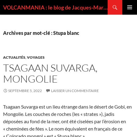
Recherche
VOLCANMANIA : le blog de Jacques-Marie BARDINTZEFF, volcanologue
ALLER
MENU
AU
PRINCI
CONTENU
Archives par mot-clé : Stupa blanc
ACTUALITÉS
,
VOYAGES
TSAGAAN SUVARGA,
MONGOLIE
SEPTEMBRE 5, 2022
LAISSER UN COMMENTAIRE
Tsagaan Suvarga est un lieu étrange dans le désert de Gobi, en
Mongolie. Les couches de roches (les « strates »), jadis
déposées au fond de la mer, ont été ciselées par l’érosion en
« cheminées de fées ». Le nom équivalent en français de ce
« Colorado mongol » est « Stupa blanc ».