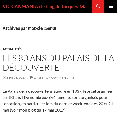
Recherche
VOLCANMANIA : le blog de Jacques-Marie BARDINTZEFF, volcanologue
ALLER
MENU
AU
PRINCI
CONTENU
Archives par mot-clé : Senut
ACTUALITÉS
LES 80 ANS DU PALAIS DE LA
DÉCOUVERTE
MAI 23, 2017
LAISSER UN COMMENTAIRE
Le Palais de la découverte, inauguré en 1937, fête cette année
ses 80 ans ! De nombreux événements sont organisés pour
l’occasion, en particulier lors du dernier week-end des 20 et 21
mai (voir mon blog du 17 mai 2017).