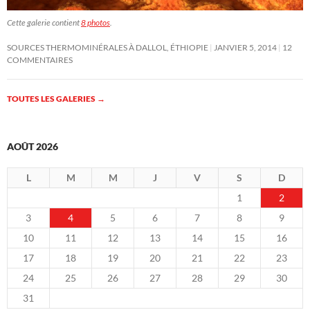
Cette galerie contient
8 photos
.
SOURCES THERMOMINÉRALES À DALLOL, ÉTHIOPIE
JANVIER 5, 2014
12
COMMENTAIRES
TOUTES LES GALERIES
→
AOÛT 2026
L
M
M
J
V
S
D
1
2
3
4
5
6
7
8
9
10
11
12
13
14
15
16
17
18
19
20
21
22
23
24
25
26
27
28
29
30
31