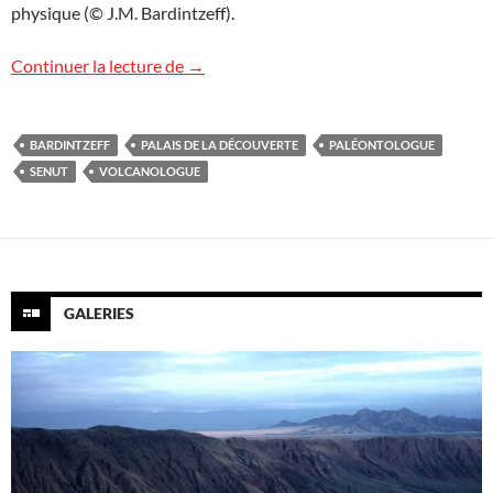
physique (© J.M. Bardintzeff).
Les 80 ans du Palais de la découverte
Continuer la lecture de
→
BARDINTZEFF
PALAIS DE LA DÉCOUVERTE
PALÉONTOLOGUE
SENUT
VOLCANOLOGUE
GALERIES