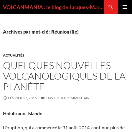
Recherche
VOLCANMANIA : le blog de Jacques-Marie BARDINTZEFF, volcanologue
ALLER
MENU
AU
PRINCI
CONTENU
Archives par mot-clé : Réunion (île)
ACTUALITÉS
QUELQUES NOUVELLES
VOLCANOLOGIQUES DE LA
PLANÈTE
FÉVRIER 17, 2015
LAISSER UN COMMENTAIRE
Holuhraun, Islande
L’éruption, qui a commencé le 31 août 2014, continue plus de