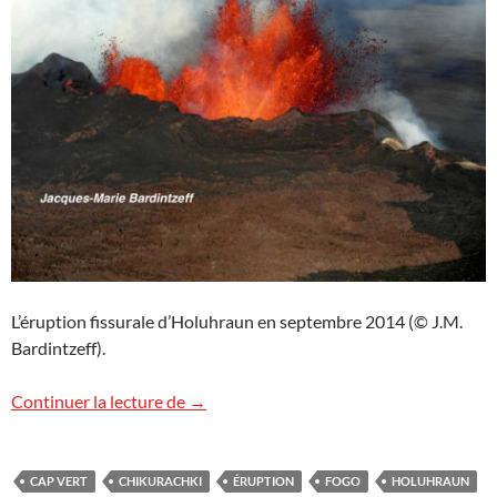
L’éruption fissurale d’Holuhraun en septembre 2014 (© J.M.
Bardintzeff).
Quelques nouvelles volcanologiques de l
Continuer la lecture de
→
CAP VERT
CHIKURACHKI
ÉRUPTION
FOGO
HOLUHRAUN