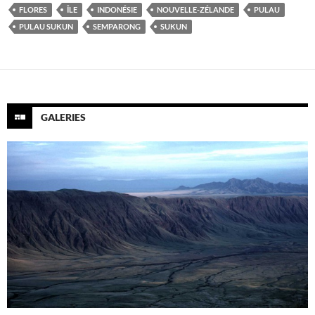
FLORES
ÎLE
INDONÉSIE
NOUVELLE-ZÉLANDE
PULAU
PULAU SUKUN
SEMPARONG
SUKUN
GALERIES