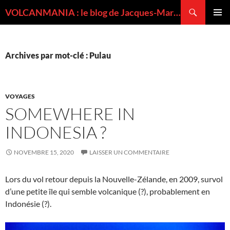
Recherche
VOLCANMANIA : le blog de Jacques-Marie BARDINTZEFF, volcanologue
ALLER
MENU
AU
PRINCI
CONTENU
Archives par mot-clé : Pulau
VOYAGES
SOMEWHERE IN
INDONESIA ?
NOVEMBRE 15, 2020
LAISSER UN COMMENTAIRE
Lors du vol retour depuis la Nouvelle-Zélande, en 2009, survol
d’une petite île qui semble volcanique (?), probablement en
Indonésie (?).