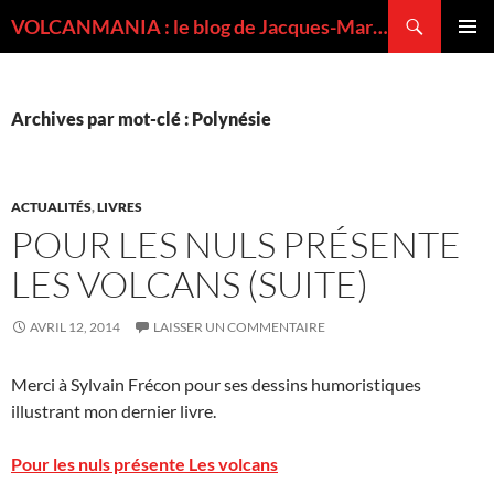
Recherche
VOLCANMANIA : le blog de Jacques-Marie BARDINTZEFF, volcanologue
ALLER
MENU
AU
PRINCI
CONTENU
Archives par mot-clé : Polynésie
ACTUALITÉS
,
LIVRES
POUR LES NULS PRÉSENTE
LES VOLCANS (SUITE)
AVRIL 12, 2014
LAISSER UN COMMENTAIRE
Merci à Sylvain Frécon pour ses dessins humoristiques
illustrant mon dernier livre.
Pour les nuls présente Les volcans