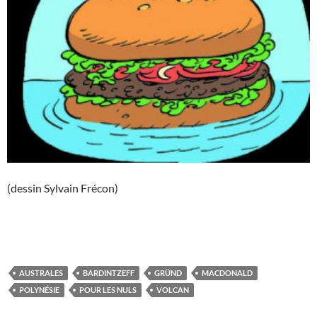
(dessin Sylvain Frécon)
AUSTRALES
BARDINTZEFF
GRÜND
MACDONALD
POLYNÉSIE
POUR LES NULS
VOLCAN