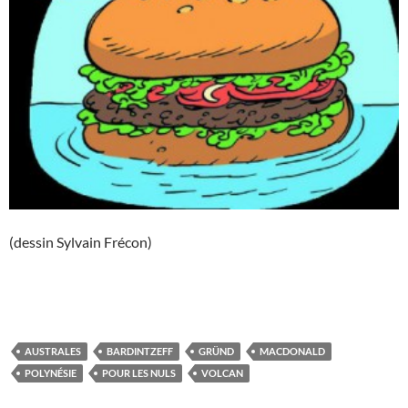
(dessin Sylvain Frécon)
AUSTRALES
BARDINTZEFF
GRÜND
MACDONALD
POLYNÉSIE
POUR LES NULS
VOLCAN