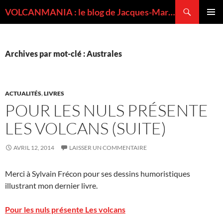
Recherche
VOLCANMANIA : le blog de Jacques-Marie BARDINTZEFF, volcanologue
ALLER
MENU
AU
PRINCI
CONTENU
Archives par mot-clé : Australes
ACTUALITÉS
,
LIVRES
POUR LES NULS PRÉSENTE
LES VOLCANS (SUITE)
AVRIL 12, 2014
LAISSER UN COMMENTAIRE
Merci à Sylvain Frécon pour ses dessins humoristiques
illustrant mon dernier livre.
Pour les nuls présente Les volcans