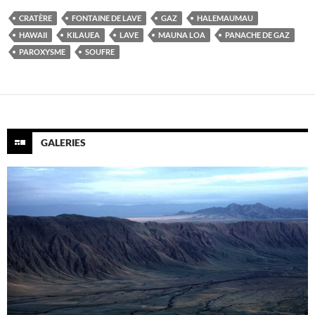
CRATÈRE
FONTAINE DE LAVE
GAZ
HALEMAUMAU
HAWAII
KILAUEA
LAVE
MAUNA LOA
PANACHE DE GAZ
PAROXYSME
SOUFRE
GALERIES