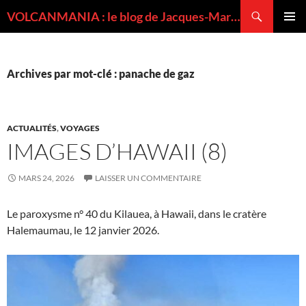
Recherche
VOLCANMANIA : le blog de Jacques-Marie BARDINTZEFF, volcanologue
ALLER
MENU
AU
PRINCI
CONTENU
Archives par mot-clé : panache de gaz
ACTUALITÉS
,
VOYAGES
IMAGES D’HAWAII (8)
MARS 24, 2026
LAISSER UN COMMENTAIRE
Le paroxysme n° 40 du Kilauea, à Hawaii, dans le cratère
Halemaumau, le 12 janvier 2026.