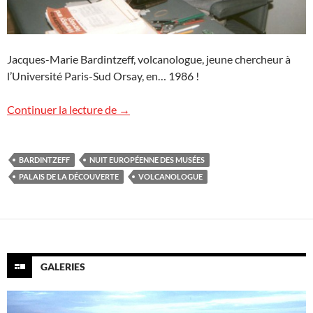
Jacques-Marie Bardintzeff, volcanologue, jeune chercheur à
l’Université Paris-Sud Orsay, en… 1986 !
Une personnalité rien que pour vous !
Continuer la lecture de
→
BARDINTZEFF
NUIT EUROPÉENNE DES MUSÉES
PALAIS DE LA DÉCOUVERTE
VOLCANOLOGUE
GALERIES