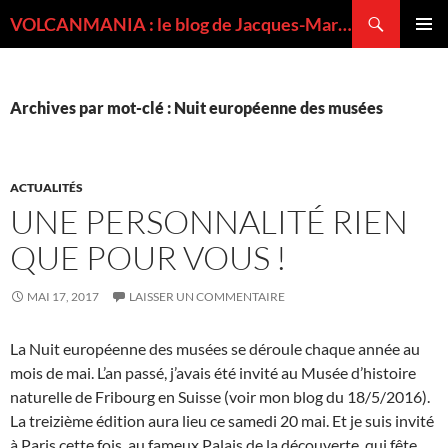
Recherche
VOLCANMANIA : le blog de Jacques-Marie BARDINTZEFF, volcanologue
ALLER
MENU
AU
PRINCI
CONTENU
Archives par mot-clé : Nuit européenne des musées
ACTUALITÉS
UNE PERSONNALITÉ RIEN
QUE POUR VOUS !
MAI 17, 2017
LAISSER UN COMMENTAIRE
La Nuit européenne des musées se déroule chaque année au
mois de mai. L’an passé, j’avais été invité au Musée d’histoire
naturelle de Fribourg en Suisse (voir mon blog du 18/5/2016).
La treizième édition aura lieu ce samedi 20 mai. Et je suis invité
à Paris cette fois, au fameux Palais de la découverte, qui fête