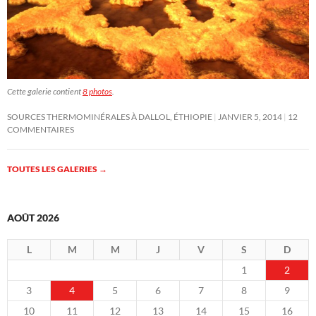
Cette galerie contient
8 photos
.
SOURCES THERMOMINÉRALES À DALLOL, ÉTHIOPIE
JANVIER 5, 2014
12
COMMENTAIRES
TOUTES LES GALERIES
→
AOÛT 2026
L
M
M
J
V
S
D
1
2
3
4
5
6
7
8
9
10
11
12
13
14
15
16