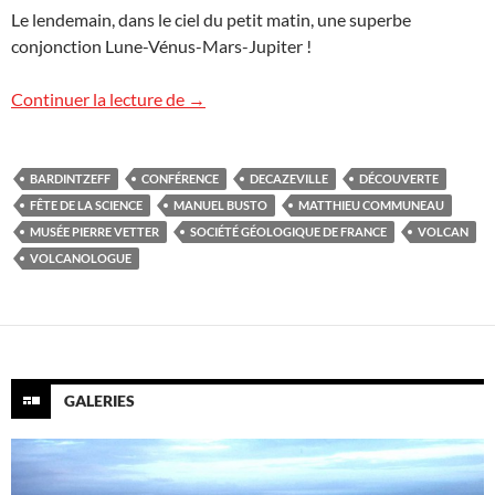
Le lendemain, dans le ciel du petit matin, une superbe
conjonction Lune-Vénus-Mars-Jupiter !
Accueil chaleureux à Decazeville
Continuer la lecture de
→
BARDINTZEFF
CONFÉRENCE
DECAZEVILLE
DÉCOUVERTE
FÊTE DE LA SCIENCE
MANUEL BUSTO
MATTHIEU COMMUNEAU
MUSÉE PIERRE VETTER
SOCIÉTÉ GÉOLOGIQUE DE FRANCE
VOLCAN
VOLCANOLOGUE
GALERIES