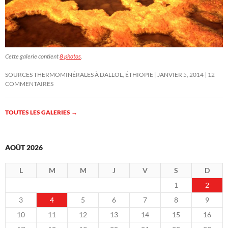
Cette galerie contient
8 photos
.
SOURCES THERMOMINÉRALES À DALLOL, ÉTHIOPIE
JANVIER 5, 2014
12
COMMENTAIRES
TOUTES LES GALERIES
→
AOÛT 2026
L
M
M
J
V
S
D
1
2
3
4
5
6
7
8
9
10
11
12
13
14
15
16