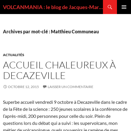
Recherche
VOLCANMANIA : le blog de Jacques-Marie BARDINTZEFF, volcanologue
ALLER
MENU
AU
PRINCI
CONTENU
Archives par mot-clé : Matthieu Communeau
ACTUALITÉS
ACCUEIL CHALEUREUX À
DECAZEVILLE
OCTOBRE 12, 2015
LAISSER UN COMMENTAIRE
Superbe accueil vendredi 9 octobre à Decazeville dans le cadre
de la Fête de la science : 250 jeunes scolaires à la conférence de
l’après-midi, 200 personnes pour celle du soir. Plein de
questions lors du débat qui a suivi : les supervolcans, mon
métier de volcanologue, quels souvenirs je ramène de mes