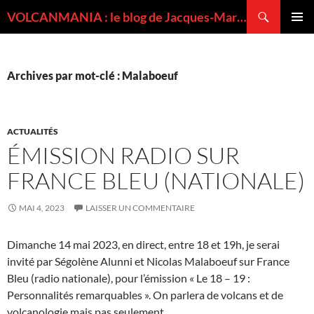
Recherche
VOLCANMANIA : le blog de Jacques-Marie BARDINTZEFF, volcanologue
ALLER
MENU
AU
PRINCI
CONTENU
Archives par mot-clé : Malaboeuf
ACTUALITÉS
ÉMISSION RADIO SUR
FRANCE BLEU (NATIONALE)
MAI 4, 2023
LAISSER UN COMMENTAIRE
Dimanche 14 mai 2023, en direct, entre 18 et 19h, je serai
invité par Ségolène Alunni et Nicolas Malaboeuf sur France
Bleu (radio nationale), pour l’émission « Le 18 – 19 :
Personnalités remarquables ». On parlera de volcans et de
volcanologie mais pas seulement.