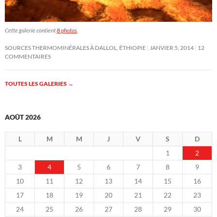
Cette galerie contient
8 photos
.
SOURCES THERMOMINÉRALES À DALLOL, ÉTHIOPIE
JANVIER 5, 2014
12
COMMENTAIRES
TOUTES LES GALERIES
→
AOÛT 2026
L
M
M
J
V
S
D
1
2
3
4
5
6
7
8
9
10
11
12
13
14
15
16
17
18
19
20
21
22
23
24
25
26
27
28
29
30