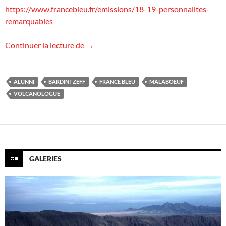
https://www.francebleu.fr/emissions/18-19-personnalites-
remarquables
Émission Radio sur France Bleu (national
Continuer la lecture de
→
ALUNNI
BARDINTZEFF
FRANCE BLEU
MALABOEUF
VOLCANOLOGUE
GALERIES