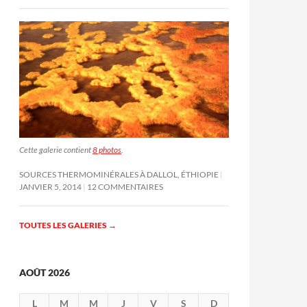
Cette galerie contient
8 photos
.
SOURCES THERMOMINÉRALES À DALLOL, ÉTHIOPIE
JANVIER 5, 2014
12 COMMENTAIRES
TOUTES LES GALERIES
→
AOÛT 2026
L
M
M
J
V
S
D