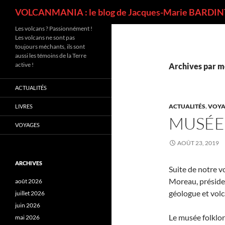
Recherche
VOLCANMANIA : le blog de Jacques-Marie BARDINT
Les volcans ? Passionnément !
Les volcans ne sont pas
toujours méchants, ils sont
aussi les témoins de la Terre
active !
Archives par mo
ACTUALITÉS
ACTUALITÉS
,
VOYA
LIVRES
MUSÉE
VOYAGES
AOÛT 23, 2019
ARCHIVES
Suite de notre 
Moreau, préside
août 2026
géologue et vol
juillet 2026
juin 2026
Le musée folklor
mai 2026