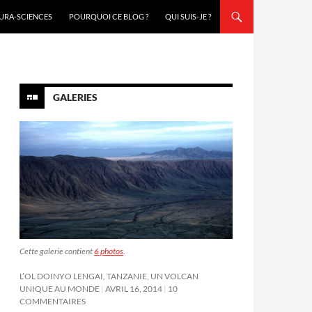
URA-SCIENCES
POURQUOI CE BLOG ?
QUI SUIS-JE ?
GALERIES
Cette galerie contient
6 photos
.
L’OL DOINYO LENGAI, TANZANIE, UN VOLCAN
UNIQUE AU MONDE
AVRIL 16, 2014
10
COMMENTAIRES