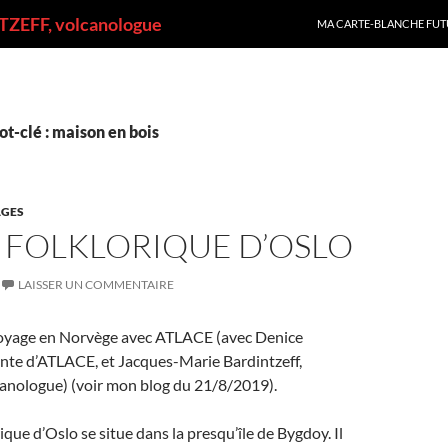
ALLER AU CONTENU
ZEFF, volcanologue
MA CARTE-BLANCHE FUT
t-clé : maison en bois
GES
 FOLKLORIQUE D’OSLO
LAISSER UN COMMENTAIRE
voyage en Norvège avec ATLACE (avec Denice
nte d’ATLACE, et Jacques-Marie Bardintzeff,
canologue) (voir mon blog du 21/8/2019).
ique d’Oslo se situe dans la presqu’île de Bygdoy. Il