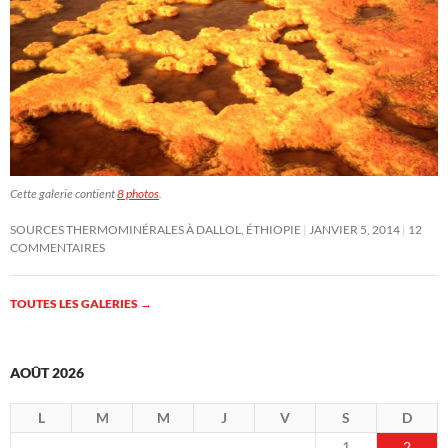
Cette galerie contient
8 photos
.
SOURCES THERMOMINÉRALES À DALLOL, ÉTHIOPIE
JANVIER 5, 2014
12
COMMENTAIRES
TOUTES LES GALERIES
→
AOÛT 2026
L
M
M
J
V
S
D
1
2