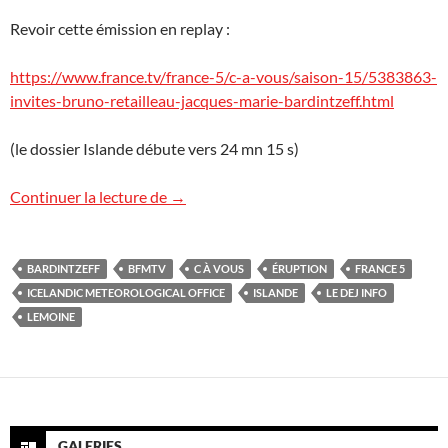
Revoir cette émission en replay :
https://www.france.tv/france-5/c-a-vous/saison-15/5383863-
invites-bruno-retailleau-jacques-marie-bardintzeff.html
(le dossier Islande débute vers 24 mn 15 s)
Islande et médias : éruption ou pas d’éru
Continuer la lecture de
→
BARDINTZEFF
BFMTV
C À VOUS
ÉRUPTION
FRANCE 5
ICELANDIC METEOROLOGICAL OFFICE
ISLANDE
LE DEJ INFO
LEMOINE
GALERIES