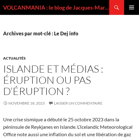
Recherche
VOLCANMANIA : le blog de Jacques-Marie BARDINTZEFF, volcanologue
ALLER
MENU
AU
PRINCI
CONTENU
Archives par mot-clé : Le Dej info
ACTUALITÉS
ISLANDE ET MÉDIAS :
ÉRUPTION OU PAS
D’ÉRUPTION ?
NOVEMBRE 18, 2023
LAISSER UN COMMENTAIRE
Une crise sismique a débuté le 25 octobre 2023 dans la
péninsule de Reykjanes en Islande. L’Icelandic Meteorological
Office note aussi une inflation du sol et une libération de gaz