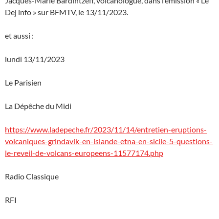
Jacques-Marie Bardintzeff, volcanologue, dans l’émission « Le
Dej info » sur BFMTV, le 13/11/2023.
et aussi :
lundi 13/11/2023
Le Parisien
La Dépêche du Midi
https://www.ladepeche.fr/2023/11/14/entretien-eruptions-
volcaniques-grindavik-en-islande-etna-en-sicile-5-questions-
le-reveil-de-volcans-europeens-11577174.php
Radio Classique
RFI