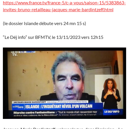
https://www.france.tv/france-5/c-a-vous/saison-15/5383863-
invites-bruno-retailleau-jacques-marie-bardintzeff.html
(le dossier Islande débute vers 24 mn 15 s)
“Le Déj info” sur BFMTV, le 13/11/2023 vers 12h15