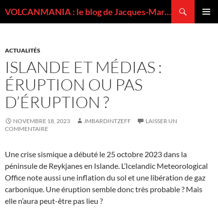
Recherche
VOLCANMANIA : le blog de Jacques-Marie BARDINTZEFF, volcanologue
ALLER
MENU
AU
PRINCI
CONTENU
ACTUALITÉS
ISLANDE ET MÉDIAS :
ÉRUPTION OU PAS
D’ÉRUPTION ?
NOVEMBRE 18, 2023
JMBARDINTZEFF
LAISSER UN
COMMENTAIRE
Une crise sismique a débuté le 25 octobre 2023 dans la
péninsule de Reykjanes en Islande. L’Icelandic Meteorological
Office note aussi une inflation du sol et une libération de gaz
carbonique. Une éruption semble donc très probable ? Mais
elle n’aura peut-être pas lieu ?