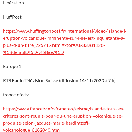
Libération
HuffPost
https://www.huffingtonpost.fr/international/video/islande-l-
eruption-volcanique-imminente-sur-l-ile-est-inquietante-a-
plus-d-un-titre_225719.html#xtor=AL-33281128-
%5Bdefault%5D-%5Bios%5D
Europe 1
RTS Radio Télévision Suisse (diffusion 14/11/2023 à 7 h)
franceinfo.tv
https://www.francetvinfo.fr/meteo/seisme/islande-tous-les-
criteres-sont-reunis-pour-qu-une-eruption-volcanique-se-
produise-selon-jacques-marie-bardintzeff-
volcanologue_6182040.html