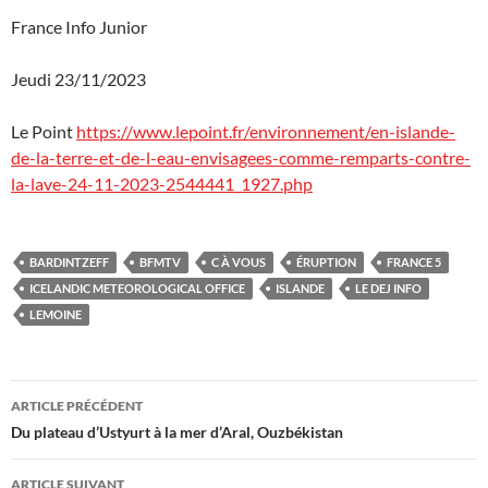
France Info Junior
Jeudi 23/11/2023
Le Point
https://www.lepoint.fr/environnement/en-islande-
de-la-terre-et-de-l-eau-envisagees-comme-remparts-contre-
la-lave-24-11-2023-2544441_1927.php
BARDINTZEFF
BFMTV
C À VOUS
ÉRUPTION
FRANCE 5
ICELANDIC METEOROLOGICAL OFFICE
ISLANDE
LE DEJ INFO
LEMOINE
Navigation
ARTICLE PRÉCÉDENT
des
Du plateau d’Ustyurt à la mer d’Aral, Ouzbékistan
articles
ARTICLE SUIVANT