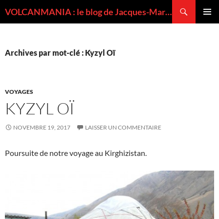
Recherche
VOLCANMANIA : le blog de Jacques-Marie BARDINTZEFF, volcanologue
ALLER
MENU
AU
PRINCI
CONTENU
Archives par mot-clé : Kyzyl Oï
VOYAGES
KYZYL OÏ
NOVEMBRE 19, 2017
LAISSER UN COMMENTAIRE
Poursuite de notre voyage au Kirghizistan.