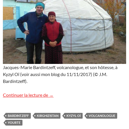
Jacques-Marie Bardintzeff, volcanologue, et son hôtesse, à
Kyzyl Oï (voir aussi mon blog du 11/11/2017) (© J.M.
Bardintzeff).
Kyzyl Oï
Continuer la lecture de
→
BARDINTZEFF
KIRGHIZISTAN
KYZYL OÏ
VOLCANOLOGUE
YOURTE