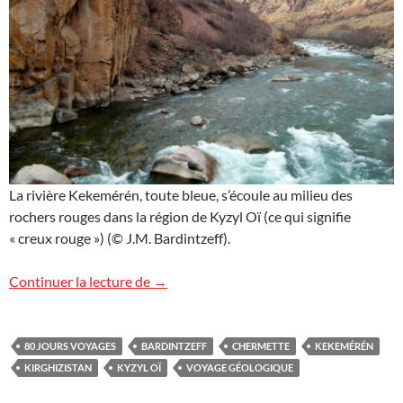
La rivière Kekemérén, toute bleue, s’écoule au milieu des
rochers rouges dans la région de Kyzyl Oï (ce qui signifie
« creux rouge ») (© J.M. Bardintzeff).
Rivière Kekemérén, Kirghizistan
Continuer la lecture de
→
80 JOURS VOYAGES
BARDINTZEFF
CHERMETTE
KEKEMÉRÉN
KIRGHIZISTAN
KYZYL OÏ
VOYAGE GÉOLOGIQUE