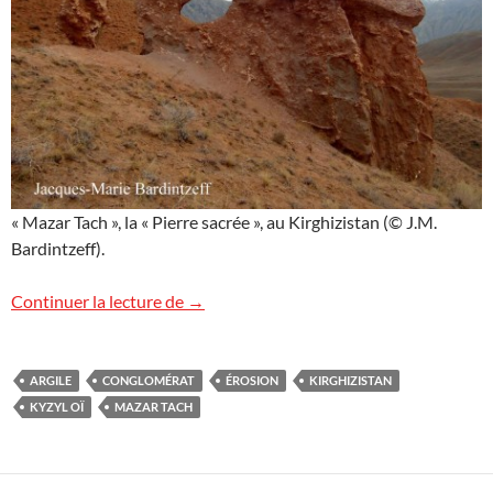
« Mazar Tach », la « Pierre sacrée », au Kirghizistan (© J.M.
Bardintzeff).
Mazar Tach, Kirghizistan
Continuer la lecture de
→
ARGILE
CONGLOMÉRAT
ÉROSION
KIRGHIZISTAN
KYZYL OÏ
MAZAR TACH