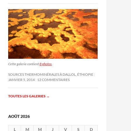
Cette galerie contient
8 photos
.
SOURCES THERMOMINÉRALES À DALLOL, ÉTHIOPIE
JANVIER 5, 2014
12 COMMENTAIRES
TOUTES LES GALERIES
→
AOÛT 2026
L
M
M
J
V
S
D