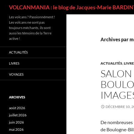
Recherche
VOLCANMANIA : le blog de Jacques-Marie BARDINT
Les volcans ? Passionnément !
Les volcans ne sont pas
toujours méchants, ils sont
aussi les témoins de la Terre
active !
Archives par mo
ACTUALITÉS
ACTUALITÉS
,
LIVR
LIVRES
SALON 
VOYAGES
BOULO
IMAGES
ARCHIVES
DÉCEMBRE 10, 2
août 2026
juillet 2026
De nombreuses p
juin 2026
de Boulogne-Bill
mai 2026