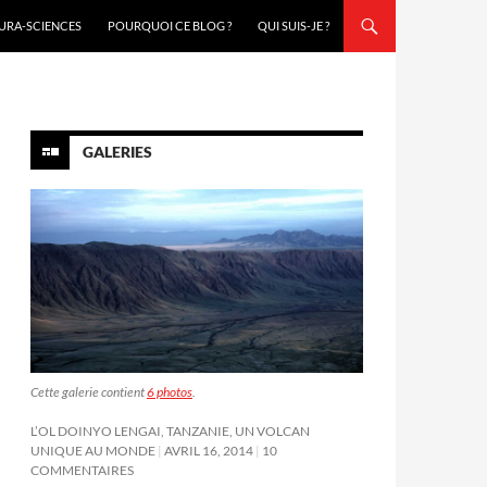
URA-SCIENCES
POURQUOI CE BLOG ?
QUI SUIS-JE ?
GALERIES
Cette galerie contient
6 photos
.
L’OL DOINYO LENGAI, TANZANIE, UN VOLCAN
UNIQUE AU MONDE
AVRIL 16, 2014
10
COMMENTAIRES