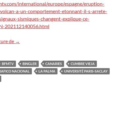
tv.com/international/europe/espagne/eruption-
-volcan-a-un-comportement-etonnant-il-s-arrete-
-signaux-sismiques-changent-explique-ce-
VN-202112140056.html
BFMTV : La Palma, une éruption record !
ture de
→
BFMTV
BINGLER
CANARIES
CUMBRE VIEJA
RAFICO NACIONAL
LA PALMA
UNIVERSITÉ PARIS-SACLAY