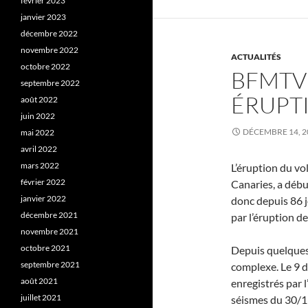
février 2023
janvier 2023
décembre 2022
novembre 2022
ACTUALITÉS
octobre 2022
BFMTV 
septembre 2022
ÉRUPT
août 2022
juin 2022
DÉCEMBRE 14, 2
mai 2022
avril 2022
mars 2022
L’éruption du vo
février 2022
Canaries, a déb
janvier 2022
donc depuis 86 j
décembre 2021
par l’éruption d
novembre 2021
octobre 2021
Depuis quelques
septembre 2021
complexe. Le 9 
août 2021
enregistrés par 
juillet 2021
séismes du 30/11