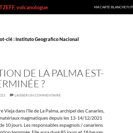
ALLER AU CONTENU
ZEFF, volcanologue
MA CARTE-BLANCHE FUT
t-clé : Instituto Geografico Nacional
TION DE LA PALMA EST-
ERMINÉE ?
021
LAISSER UN COMMENTAIRE
 Vieja dans l’île de La Palma, archipel des Canaries,
e matériaux magmatiques depuis les 13-14/12/2021
 de 10 jours. Les responsables espagnols / canariens
uption terminée. Elle aura duré 85 jours et 18 heures,