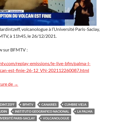
rdintzeff, volcanologue à l’Université Paris-Saclay,
FMTV, à 11h45, le 26/12/2021.
ew sur BFMTV :
tv.com/replay-emissions/le-live-bfm/palma-l-
lcan-est-finie-26-12_VN-202112260087.html
L’éruption de La Palma est-elle terminée ?
ture de
→
DINTZEFF
BFMTV
CANARIES
CUMBRE VIEJA
UDIN
INSTITUTO GEOGRAFICO NACIONAL
LA PALMA
IVERSITÉ PARIS-SACLAY
VOLCANOLOGUE