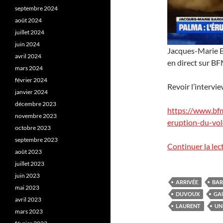
septembre 2024
août 2024
juillet 2024
juin 2024
Jacques-Marie Ba
avril 2024
en direct sur B
mars 2024
février 2024
Revoir l’intervi
janvier 2024
décembre 2023
https://www.bfm
novembre 2023
eruption-du-vo
octobre 2023
septembre 2023
Continuer la lec
août 2023
juillet 2023
juin 2023
ARRIVÉE
BAR
mai 2023
DUVOUX
GA
avril 2023
LAURENT
UN
mars 2023