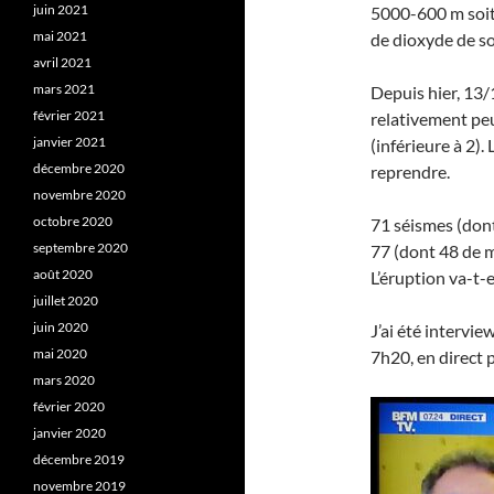
juin 2021
5000-600 m soit 
mai 2021
de dioxyde de so
avril 2021
mars 2021
Depuis hier, 13/1
février 2021
relativement pe
janvier 2021
(inférieure à 2).
décembre 2020
reprendre.
novembre 2020
octobre 2020
71 séismes (dont
septembre 2020
77 (dont 48 de m
août 2020
L’éruption va-t-e
juillet 2020
juin 2020
J’ai été intervie
mai 2020
7h20, en direct 
mars 2020
février 2020
janvier 2020
décembre 2019
novembre 2019