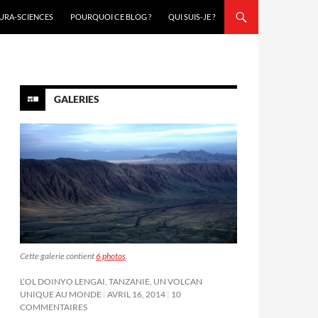
URA-SCIENCES
POURQUOI CE BLOG ?
QUI SUIS-JE ?
GALERIES
Cette galerie contient
6 photos
.
L’OL DOINYO LENGAI, TANZANIE, UN VOLCAN
UNIQUE AU MONDE
AVRIL 16, 2014
10
COMMENTAIRES