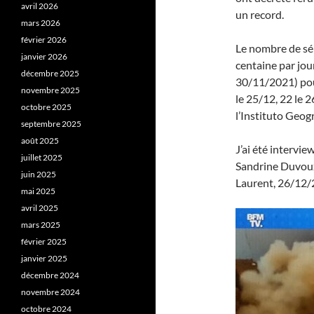
avril 2026
un record.
mars 2026
février 2026
Le nombre de sé
janvier 2026
centaine par jou
décembre 2025
30/11/2021) pour
novembre 2025
le 25/12, 22 le 
octobre 2025
l’Instituto Geog
septembre 2025
août 2025
J’ai été intervie
juillet 2025
Sandrine Duvoux
juin 2025
Laurent, 26/12/
mai 2025
avril 2025
mars 2025
février 2025
janvier 2025
décembre 2024
novembre 2024
octobre 2024