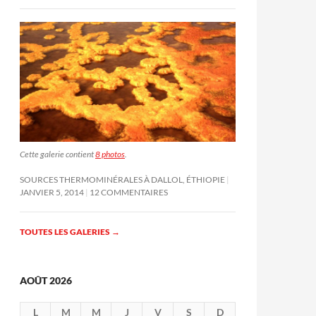
Cette galerie contient
8 photos
.
SOURCES THERMOMINÉRALES À DALLOL, ÉTHIOPIE
JANVIER 5, 2014
12 COMMENTAIRES
TOUTES LES GALERIES
→
AOÛT 2026
L
M
M
J
V
S
D