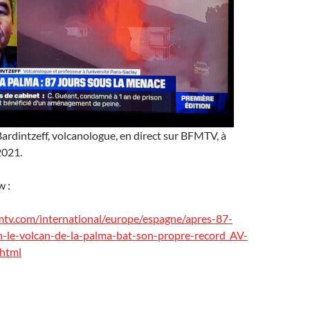
rdintzeff, volcanologue, en direct sur BFMTV, à
2021.
w :
tv.com/international/europe/espagne/apres-87-
n-le-volcan-de-la-palma-bat-son-propre-record_AV-
html