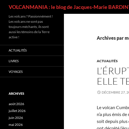
Recherche
VOLCANMANIA : le blog de Jacques-Marie BARDINT
Les volcans ? Passionnément !
Les volcans ne sont pas
toujours méchants, ils sont
aussi les témoins de la Terre
active !
Archives par mo
ACTUALITÉS
ACTUALITÉS
LIVRES
L’ÉRUP
VOYAGES
ELLE T
DÉCEMBRE 27, 2
ARCHIVES
août 2026
Le volcan Cumbre
juillet 2026
n’a plus émis d
juin 2026
soit depuis plus
mai 2026
ont décrété l’ér