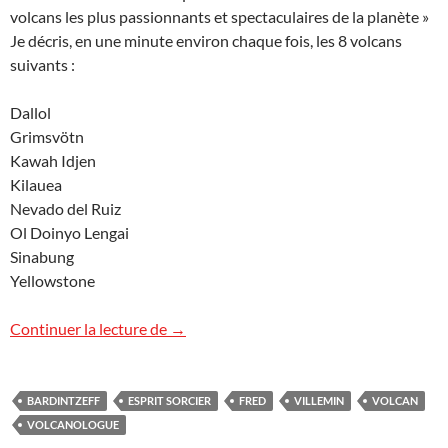
volcans les plus passionnants et spectaculaires de la planète »
Je décris, en une minute environ chaque fois, les 8 volcans
suivants :
Dallol
Grimsvötn
Kawah Idjen
Kilauea
Nevado del Ruiz
Ol Doinyo Lengai
Sinabung
Yellowstone
Volcans sorciers
Continuer la lecture de
→
BARDINTZEFF
ESPRIT SORCIER
FRED
VILLEMIN
VOLCAN
VOLCANOLOGUE