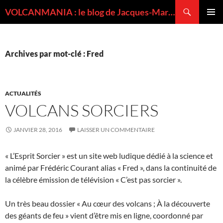
Recherche
VOLCANMANIA : le blog de Jacques-Marie BARDINTZEFF, volcanologue
ALLER
MENU
AU
PRINCI
CONTENU
Archives par mot-clé : Fred
ACTUALITÉS
VOLCANS SORCIERS
JANVIER 28, 2016
LAISSER UN COMMENTAIRE
« L’Esprit Sorcier » est un site web ludique dédié à la science et
animé par Frédéric Courant alias « Fred », dans la continuité de
la célèbre émission de télévision « C’est pas sorcier ».
Un très beau dossier « Au cœur des volcans ; À la découverte
des géants de feu » vient d’être mis en ligne, coordonné par