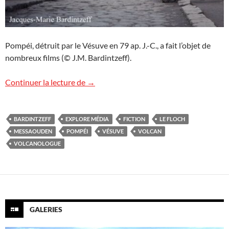
Pompéi, détruit par le Vésuve en 79 ap. J.-C., a fait l’objet de
nombreux films (© J.M. Bardintzeff).
Volcans : réalité vs. fiction
Continuer la lecture de
→
BARDINTZEFF
EXPLORE MÉDIA
FICTION
LE FLOCH
MESSAOUDEN
POMPÉI
VÉSUVE
VOLCAN
VOLCANOLOGUE
GALERIES