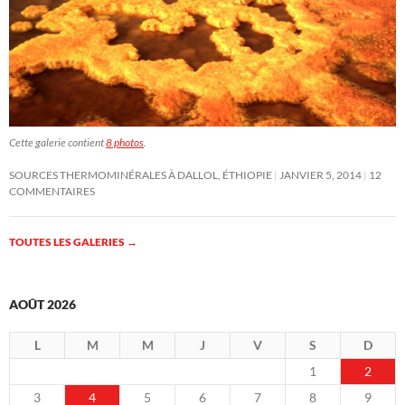
Cette galerie contient
8 photos
.
SOURCES THERMOMINÉRALES À DALLOL, ÉTHIOPIE
JANVIER 5, 2014
12
COMMENTAIRES
TOUTES LES GALERIES
→
AOÛT 2026
L
M
M
J
V
S
D
1
2
3
4
5
6
7
8
9