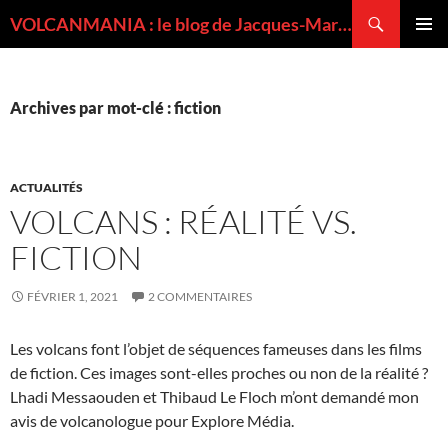
Recherche
VOLCANMANIA : le blog de Jacques-Marie BARDINTZEFF, volcanologue
ALLER
MENU
AU
PRINCI
CONTENU
Archives par mot-clé : fiction
ACTUALITÉS
VOLCANS : RÉALITÉ VS.
FICTION
FÉVRIER 1, 2021
2 COMMENTAIRES
Les volcans font l’objet de séquences fameuses dans les films
de fiction. Ces images sont-elles proches ou non de la réalité ?
Lhadi Messaouden et Thibaud Le Floch m’ont demandé mon
avis de volcanologue pour Explore Média.