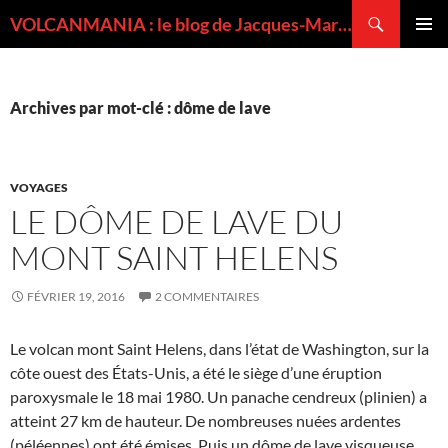
Recherche
VOLCANMANIA : le blog de Jacques-Marie BARDINTZEFF, volcanologue
ALLER
MENU
AU
PRINCI
CONTENU
Archives par mot-clé : dôme de lave
VOYAGES
LE DÔME DE LAVE DU
MONT SAINT HELENS
FÉVRIER 19, 2016
2 COMMENTAIRES
Le volcan mont Saint Helens, dans l’état de Washington, sur la
côte ouest des États-Unis, a été le siège d’une éruption
paroxysmale le 18 mai 1980. Un panache cendreux (plinien) a
atteint 27 km de hauteur. De nombreuses nuées ardentes
(péléennes) ont été émises. Puis un dôme de lave visqueuse