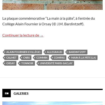
La plaque commémorative “La main à la pâte”, à l’entrée du
Collège Alain Fournier à Orsay (© J.M. Bardintzeff).
Le Collège pilote Alain Fournier à Orsay
Continuer la lecture de
→
ALAIN FOURNIER (COLLÈGE)
ALLEGRAUD
BARDINTZEFF
CALMET
CNRS
COMMIN
COMPAS
MAIN À LA PÂTE (LA)
ORSAY
TONNOIR
UNIVERSITÉ PARIS-SACLAY
GALERIES