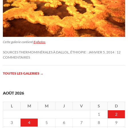
Cette galerie contient
8 photos
.
SOURCES THERMOMINÉRALES À DALLOL, ÉTHIOPIE
JANVIER 5, 2014
12
COMMENTAIRES
TOUTES LES GALERIES
→
AOÛT 2026
L
M
M
J
V
S
D
1
2
3
4
5
6
7
8
9