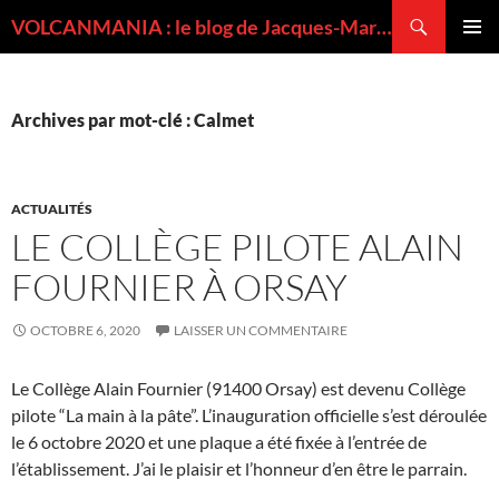
Recherche
VOLCANMANIA : le blog de Jacques-Marie BARDINTZEFF, volcanologue
ALLER
MENU
AU
PRINCI
CONTENU
Archives par mot-clé : Calmet
ACTUALITÉS
LE COLLÈGE PILOTE ALAIN
FOURNIER À ORSAY
OCTOBRE 6, 2020
LAISSER UN COMMENTAIRE
Le Collège Alain Fournier (91400 Orsay) est devenu Collège
pilote “La main à la pâte”. L’inauguration officielle s’est déroulée
le 6 octobre 2020 et une plaque a été fixée à l’entrée de
l’établissement. J’ai le plaisir et l’honneur d’en être le parrain.