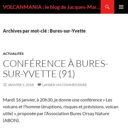
Recherche
VOLCANMANIA : le blog de Jacques-Marie BARDINTZEFF, volcanologue
ALLER
MENU
AU
PRINCI
CONTENU
Archives par mot-clé : Bures-sur-Yvette
ACTUALITÉS
CONFÉRENCE À BURES-
SUR-YVETTE (91)
JANVIER 3, 2018
LAISSER UN COMMENTAIRE
Mardi 16 janvier, à 20h30, je donne une conférence « Les
volcans et l’homme (éruptions, risques et prévisions, volcan
utile) », proposée par l’Association Bures Orsay Nature
(ABON).