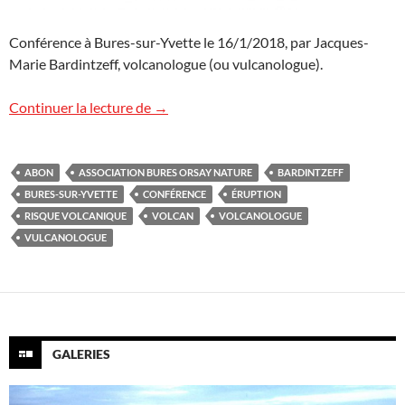
Conférence à Bures-sur-Yvette le 16/1/2018, par Jacques-
Marie Bardintzeff, volcanologue (ou vulcanologue).
Conférence à Bures-sur-Yvette (91)
Continuer la lecture de
→
ABON
ASSOCIATION BURES ORSAY NATURE
BARDINTZEFF
BURES-SUR-YVETTE
CONFÉRENCE
ÉRUPTION
RISQUE VOLCANIQUE
VOLCAN
VOLCANOLOGUE
VULCANOLOGUE
GALERIES