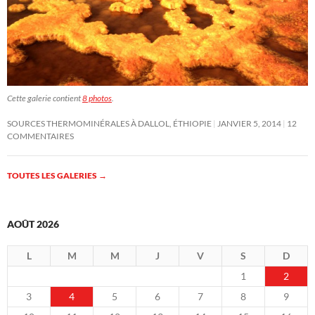
Cette galerie contient
8 photos
.
SOURCES THERMOMINÉRALES À DALLOL, ÉTHIOPIE
JANVIER 5, 2014
12
COMMENTAIRES
TOUTES LES GALERIES
→
AOÛT 2026
L
M
M
J
V
S
D
1
2
3
4
5
6
7
8
9