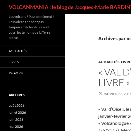
Recherche
VOLCANMANIA : le blog de Jacques-Marie BARDINT
Les volcans ? Passionnément !
Les volcans ne sont pas
toujours méchants, ils sont
aussi les témoins de la Terre
active !
Archives par m
ACTUALITÉS
ACTUALITÉS
,
LIVR
LIVRES
« VAL 
VOYAGES
LIVRE 
JANVIER 22, 201
ARCHIVES
août 2026
« Val d’Oise », 
juillet 2026
janvier-février 
juin 2026
« Volcanologue »
mai 2026
1/9/2017). Merci