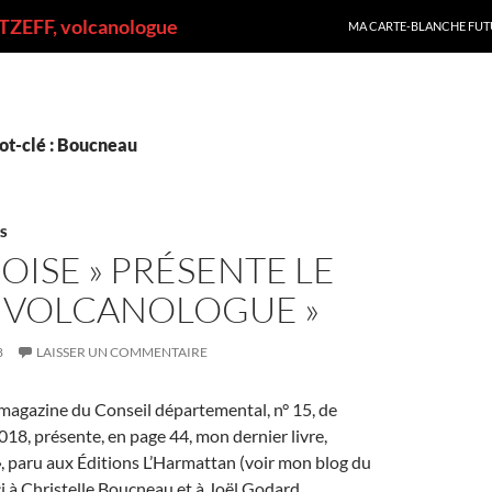
ALLER AU CONTENU
ZEFF, volcanologue
MA CARTE-BLANCHE FUT
ot-clé : Boucneau
ES
D’OISE » PRÉSENTE LE
« VOLCANOLOGUE »
8
LAISSER UN COMMENTAIRE
le magazine du Conseil départemental, n° 15, de
2018, présente, en page 44, mon dernier livre,
, paru aux Éditions L’Harmattan (voir mon blog du
 à Christelle Boucneau et à Joël Godard.