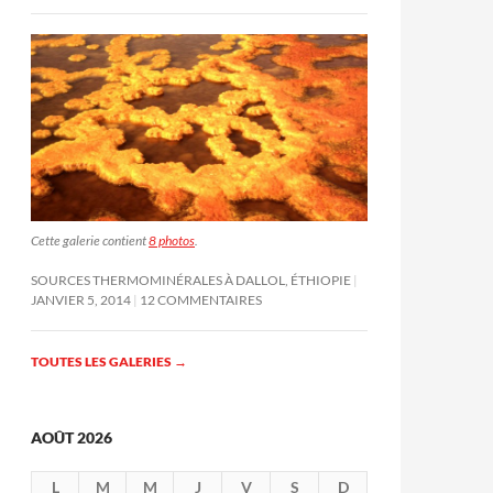
Cette galerie contient
8 photos
.
SOURCES THERMOMINÉRALES À DALLOL, ÉTHIOPIE
JANVIER 5, 2014
12 COMMENTAIRES
TOUTES LES GALERIES
→
AOÛT 2026
L
M
M
J
V
S
D