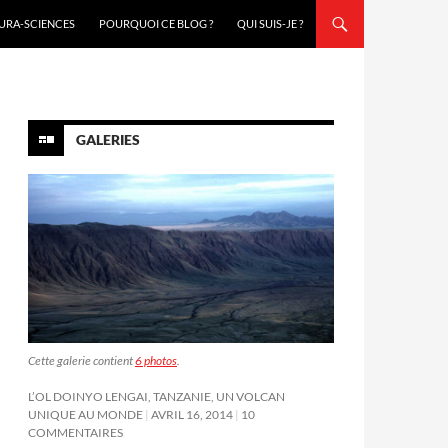
URA-SCIENCES
POURQUOI CE BLOG ?
QUI SUIS-JE ?
GALERIES
Cette galerie contient
6 photos
.
L’OL DOINYO LENGAI, TANZANIE, UN VOLCAN
UNIQUE AU MONDE
AVRIL 16, 2014
10
COMMENTAIRES