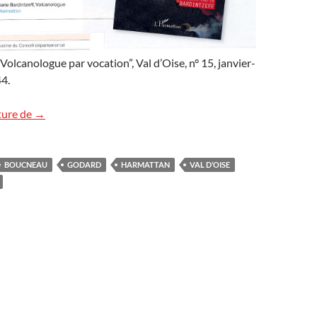
 Volcanologue par vocation”, Val d’Oise, n° 15, janvier-
44.
« Val d’Oise » présente le livre « Volcanologue »
ture de
→
BOUCNEAU
GODARD
HARMATTAN
VAL D’OISE