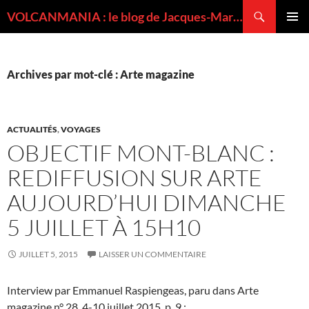
Recherche
VOLCANMANIA : le blog de Jacques-Marie BARDINTZEFF, volcanologue
ALLER
MENU
AU
PRINCI
CONTENU
Archives par mot-clé : Arte magazine
ACTUALITÉS
,
VOYAGES
OBJECTIF MONT-BLANC :
REDIFFUSION SUR ARTE
AUJOURD’HUI DIMANCHE
5 JUILLET À 15H10
JUILLET 5, 2015
LAISSER UN COMMENTAIRE
Interview par Emmanuel Raspiengeas, paru dans Arte
magazine n° 28, 4-10 juillet 2015, p. 9 :