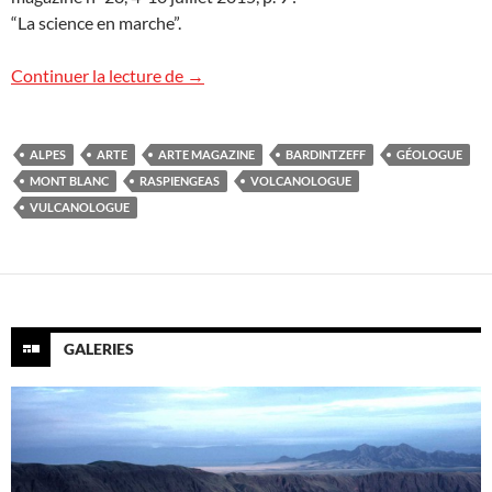
“La science en marche”.
Objectif Mont-Blanc : rediffusion sur Art
Continuer la lecture de
→
ALPES
ARTE
ARTE MAGAZINE
BARDINTZEFF
GÉOLOGUE
MONT BLANC
RASPIENGEAS
VOLCANOLOGUE
VULCANOLOGUE
GALERIES