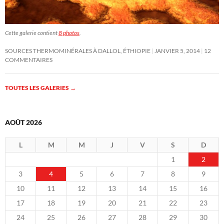
Cette galerie contient
8 photos
.
SOURCES THERMOMINÉRALES À DALLOL, ÉTHIOPIE
JANVIER 5, 2014
12
COMMENTAIRES
TOUTES LES GALERIES
→
AOÛT 2026
L
M
M
J
V
S
D
1
2
3
4
5
6
7
8
9
10
11
12
13
14
15
16
17
18
19
20
21
22
23
24
25
26
27
28
29
30