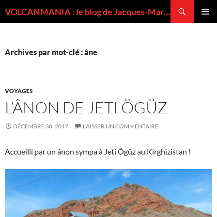
Recherche
VOLCANMANIA : le blog de Jacques-Marie BARDINTZEFF, volcanologue
ALLER
MENU
AU
PRINCI
CONTENU
Archives par mot-clé : âne
VOYAGES
L’ÂNON DE JETI ÖGÜZ
DÉCEMBRE 30, 2017
LAISSER UN COMMENTAIRE
Accueilli par un ânon sympa à Jeti Ögüz au Kirghizistan !