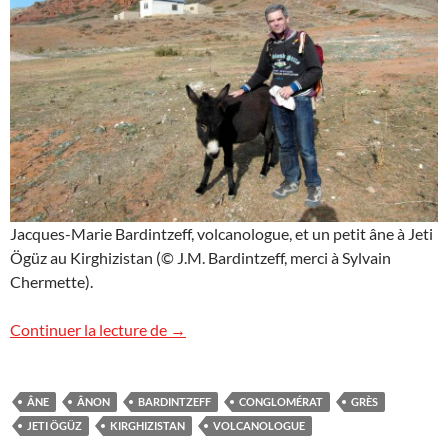
Jacques-Marie Bardintzeff, volcanologue, et un petit âne à Jeti
Ögüz au Kirghizistan (© J.M. Bardintzeff, merci à Sylvain
Chermette).
L’ânon de Jeti Ögüz
Continuer la lecture de
→
ÂNE
ÂNON
BARDINTZEFF
CONGLOMÉRAT
GRÈS
JETI ÖGÜZ
KIRGHIZISTAN
VOLCANOLOGUE