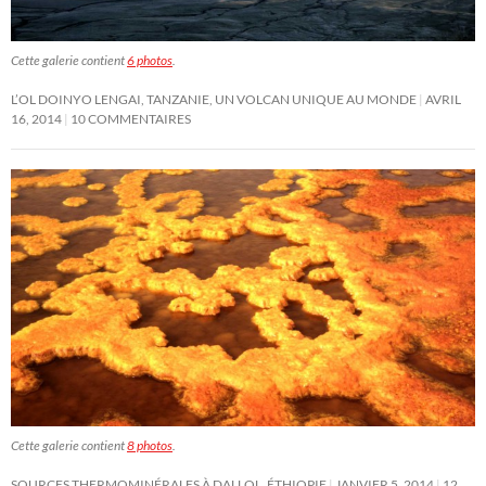
Cette galerie contient
6 photos
.
L’OL DOINYO LENGAI, TANZANIE, UN VOLCAN UNIQUE AU MONDE
AVRIL
16, 2014
10 COMMENTAIRES
Cette galerie contient
8 photos
.
SOURCES THERMOMINÉRALES À DALLOL, ÉTHIOPIE
JANVIER 5, 2014
12