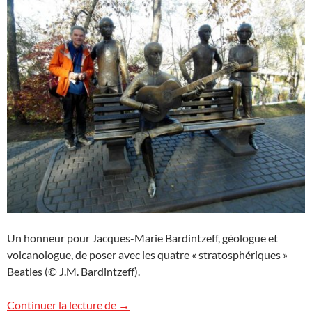
Un honneur pour Jacques-Marie Bardintzeff, géologue et
volcanologue, de poser avec les quatre « stratosphériques »
Beatles (© J.M. Bardintzeff).
Cinq garçons dans le vent au Kazakhstan
Continuer la lecture de
→