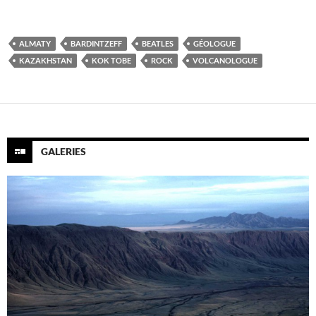
ALMATY
BARDINTZEFF
BEATLES
GÉOLOGUE
KAZAKHSTAN
KOK TOBE
ROCK
VOLCANOLOGUE
GALERIES