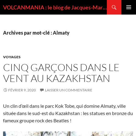
Recherche
VOLCANMANIA : le blog de Jacques-Marie BARDINTZEFF, volcanologue
ALLER
MENU
AU
PRINCI
CONTENU
Archives par mot-clé : Almaty
VOYAGES
CINQ GARÇONS DANS LE
VENT AU KAZAKHSTAN
FÉVRIER 9, 2020
LAISSER UN COMMENTAIRE
Un clin d’œil dans le parc Kok Tobe, qui domine Almaty, ville
située dans le sud-est du Kazakhstan : les statues en bronze du
fameux groupe rock des Beatles !