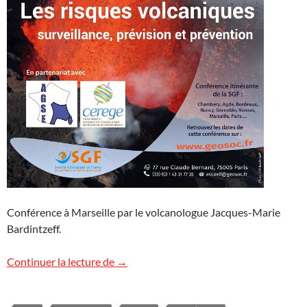
Conférence à Marseille par le volcanologue Jacques-Marie
Bardintzeff.
Conférence à Marseille
Continuer la lecture de
→