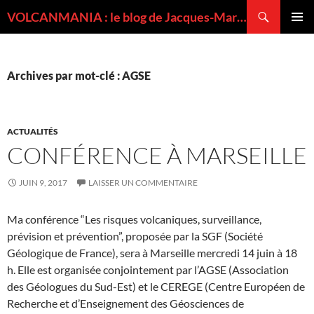
Recherche
VOLCANMANIA : le blog de Jacques-Marie BARDINTZEFF, volcanologue
ALLER
MENU
AU
PRINCI
CONTENU
Archives par mot-clé : AGSE
ACTUALITÉS
CONFÉRENCE À MARSEILLE
JUIN 9, 2017
LAISSER UN COMMENTAIRE
Ma conférence “Les risques volcaniques, surveillance,
prévision et prévention”, proposée par la SGF (Société
Géologique de France), sera à Marseille mercredi 14 juin à 18
h. Elle est organisée conjointement par l’AGSE (Association
des Géologues du Sud-Est) et le CEREGE (Centre Européen de
Recherche et d’Enseignement des Géosciences de