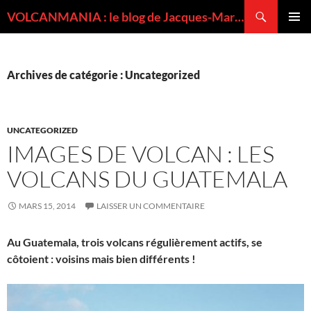
Recherche
VOLCANMANIA : le blog de Jacques-Marie BARDINTZEFF, volcanologue
ALLER
MENU
AU
PRINCI
CONTENU
Archives de catégorie : Uncategorized
UNCATEGORIZED
IMAGES DE VOLCAN : LES
VOLCANS DU GUATEMALA
MARS 15, 2014
LAISSER UN COMMENTAIRE
Au Guatemala, trois volcans régulièrement actifs, se
côtoient : voisins mais bien différents !