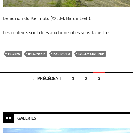
Le lac noir du Kelimutu (© J.M. Bardintzeff).
Les couleurs sont dues aux fumerolles sous-lacustres.
FLORES
INDONÉSIE
KELIMUTU
LAC DE CRATÈRE
Navigation
← PRÉCÉDENT
1
2
3
des
articles
GALERIES