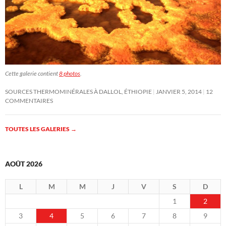
Cette galerie contient
8 photos
.
SOURCES THERMOMINÉRALES À DALLOL, ÉTHIOPIE
JANVIER 5, 2014
12
COMMENTAIRES
TOUTES LES GALERIES
→
AOÛT 2026
L
M
M
J
V
S
D
1
2
3
4
5
6
7
8
9