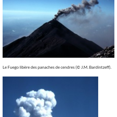
Le Fuego libère des panaches de cendres (© J.M. Bardintzeff).