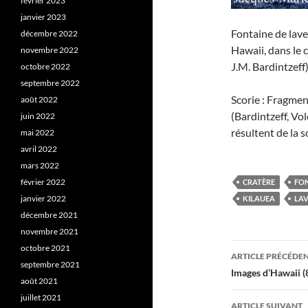
février 2023
janvier 2023
Fontaine de lave
décembre 2022
Hawaii, dans le 
novembre 2022
J.M. Bardintzeff)
octobre 2022
septembre 2022
Scorie : Fragment
août 2022
(Bardintzeff, Vol
juin 2022
résultent de la s
mai 2022
avril 2022
mars 2022
février 2022
CRATÈRE
FON
janvier 2022
KILAUEA
LA
décembre 2021
novembre 2021
Navigati
octobre 2021
ARTICLE PRÉCÉDE
septembre 2021
des
Images d’Hawaii (
août 2021
articles
juillet 2021
ARTICLE SUIVANT