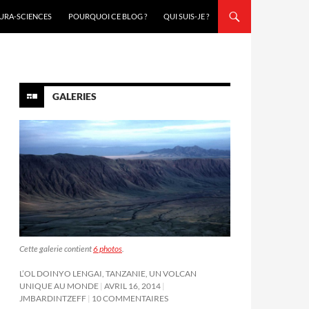
URA-SCIENCES
POURQUOI CE BLOG ?
QUI SUIS-JE ?
GALERIES
Cette galerie contient
6 photos
.
L’OL DOINYO LENGAI, TANZANIE, UN VOLCAN
UNIQUE AU MONDE
AVRIL 16, 2014
JMBARDINTZEFF
10 COMMENTAIRES