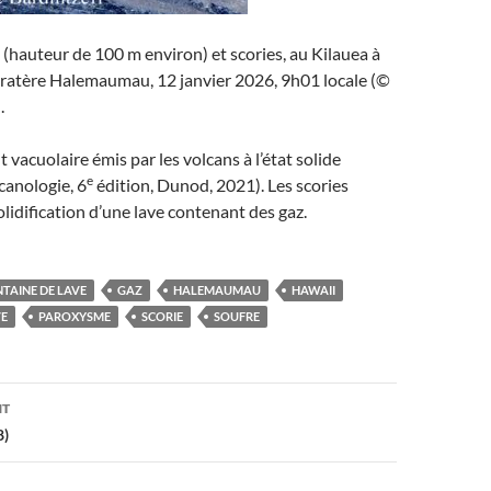
 (hauteur de 100 m environ) et scories, au Kilauea à
cratère Halemaumau, 12 janvier 2026, 9h01 locale (©
.
 vacuolaire émis par les volcans à l’état solide
e
canologie, 6
édition, Dunod, 2021). Les scories
olidification d’une lave contenant des gaz.
TAINE DE LAVE
GAZ
HALEMAUMAU
HAWAII
VE
PAROXYSME
SCORIE
SOUFRE
on
NT
8)