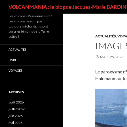
Recherche
VOLCANMANIA : le blog de Jacques-Marie BARDINT
Les volcans ? Passionnément !
Les volcans ne sont pas
toujours méchants, ils sont
aussi les témoins de la Terre
ACTUALITÉS
,
VOYA
active !
IMAGES
ACTUALITÉS
MARS 25, 2026
LIVRES
VOYAGES
Le paroxysme n° 
Halemaumau, le 
ARCHIVES
août 2026
juillet 2026
juin 2026
mai 2026