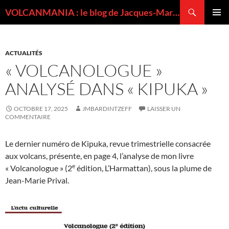
Recherche
VOLCANMANIA : le blog de Jacques-Marie BARDINTZEFF, volcanologue
ALLER
MENU
AU
PRINCI
CONTENU
ACTUALITÉS
« VOLCANOLOGUE »
ANALYSÉ DANS « KIPUKA »
OCTOBRE 17, 2025
JMBARDINTZEFF
LAISSER UN
COMMENTAIRE
Le dernier numéro de Kipuka, revue trimestrielle consacrée
aux volcans, présente, en page 4, l’analyse de mon livre
e
« Volcanologue » (2
édition, L’Harmattan), sous la plume de
Jean-Marie Prival.