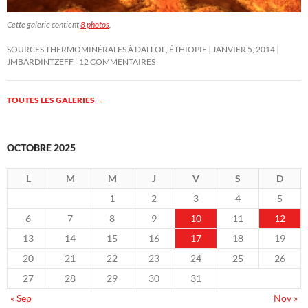
Cette galerie contient
8 photos
.
SOURCES THERMOMINÉRALES À DALLOL, ÉTHIOPIE
JANVIER 5, 2014
JMBARDINTZEFF
12 COMMENTAIRES
TOUTES LES GALERIES
→
OCTOBRE 2025
L
M
M
J
V
S
D
1
2
3
4
5
6
7
8
9
10
11
12
13
14
15
16
17
18
19
20
21
22
23
24
25
26
27
28
29
30
31
« Sep
Nov »