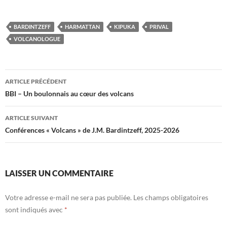
BARDINTZEFF
HARMATTAN
KIPUKA
PRIVAL
VOLCANOLOGUE
Navigation
ARTICLE PRÉCÉDENT
des
BBI – Un boulonnais au cœur des volcans
articles
ARTICLE SUIVANT
Conférences « Volcans » de J.M. Bardintzeff, 2025-2026
LAISSER UN COMMENTAIRE
Votre adresse e-mail ne sera pas publiée.
Les champs obligatoires
sont indiqués avec
*