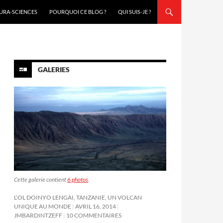
URA-SCIENCES
POURQUOI CE BLOG ?
QUI SUIS-JE ?
GALERIES
Cette galerie contient
6 photos
.
L’OL DOINYO LENGAI, TANZANIE, UN VOLCAN
UNIQUE AU MONDE
AVRIL 16, 2014
JMBARDINTZEFF
10 COMMENTAIRES