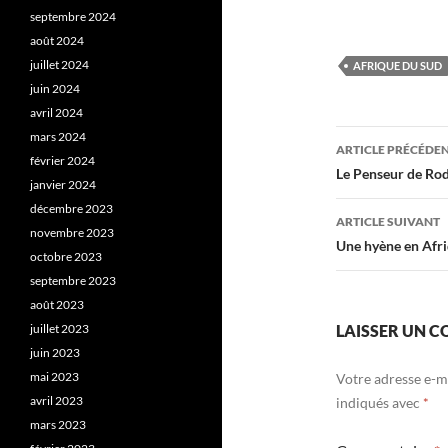
septembre 2024
août 2024
juillet 2024
AFRIQUE DU SUD
juin 2024
avril 2024
Navigati
mars 2024
ARTICLE PRÉCÉDE
février 2024
des
Le Penseur de Ro
janvier 2024
articles
décembre 2023
ARTICLE SUIVANT
novembre 2023
Une hyène en Afr
octobre 2023
septembre 2023
août 2023
juillet 2023
LAISSER UN 
juin 2023
mai 2023
Votre adresse e-ma
avril 2023
indiqués avec
*
mars 2023