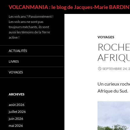
Recherche
VOLCANMANIA : le blog de Jacques-Marie BARDINT
Les volcans ? Passionnément !
Les volcans ne sont pas
toujours méchants, ils sont
aussi les témoins de la Terre
VOYAGES
active !
ROCHE
ACTUALITÉS
AFRIQ
LIVRES
SEPTEMBRE 24, 
VOYAGES
Un curieux roche
Afrique du Sud.
ARCHIVES
août 2026
juillet 2026
juin 2026
mai 2026