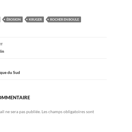
ÉROSION
KRUGER
ROCHER EN BOULE
on
NT
din
ique du Sud
COMMENTAIRE
il ne sera pas publiée.
Les champs obligatoires sont