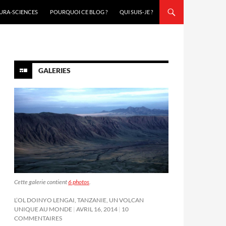
URA-SCIENCES
POURQUOI CE BLOG ?
QUI SUIS-JE ?
GALERIES
Cette galerie contient
6 photos
.
L’OL DOINYO LENGAI, TANZANIE, UN VOLCAN
UNIQUE AU MONDE
AVRIL 16, 2014
10
COMMENTAIRES