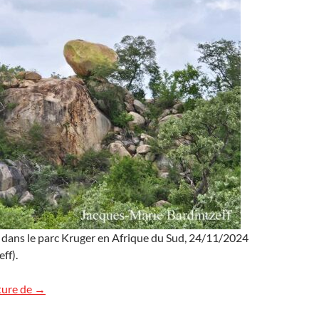
 dans le parc Kruger en Afrique du Sud, 24/11/2024
ff).
Rocher en boule en Afrique du Sud
ture de
→