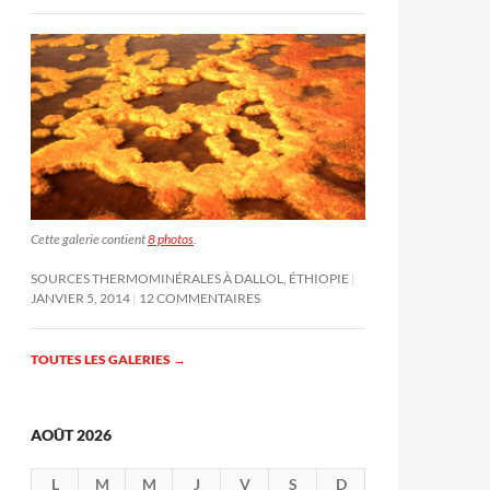
Cette galerie contient
8 photos
.
SOURCES THERMOMINÉRALES À DALLOL, ÉTHIOPIE
JANVIER 5, 2014
12 COMMENTAIRES
TOUTES LES GALERIES
→
AOÛT 2026
L
M
M
J
V
S
D