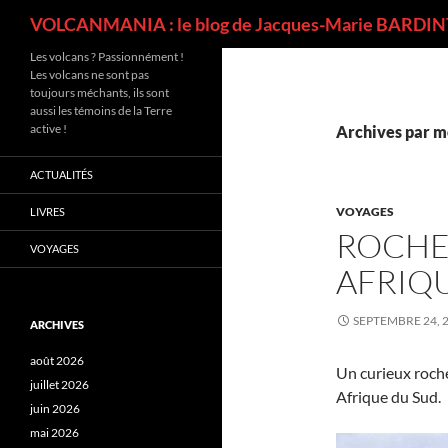
Recherche
VOLCANMANIA : le blog de Jacques-Marie BARDINT
Les volcans ? Passionnément !
Les volcans ne sont pas
toujours méchants, ils sont
aussi les témoins de la Terre
active !
Archives par mo
ACTUALITÉS
VOYAGES
LIVRES
ROCHE
VOYAGES
AFRIQ
SEPTEMBRE 24, 
ARCHIVES
août 2026
Un curieux roche
juillet 2026
Afrique du Sud.
juin 2026
mai 2026