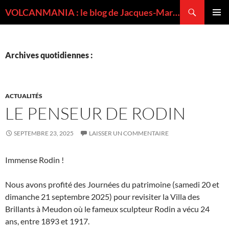
Recherche
VOLCANMANIA : le blog de Jacques-Marie BARDINTZEFF, volcanologue
ALLER
MENU
AU
PRINCI
CONTENU
Archives quotidiennes :
ACTUALITÉS
LE PENSEUR DE RODIN
SEPTEMBRE 23, 2025
LAISSER UN COMMENTAIRE
Immense Rodin !
Nous avons profité des Journées du patrimoine (samedi 20 et
dimanche 21 septembre 2025) pour revisiter la Villa des
Brillants à Meudon où le fameux sculpteur Rodin a vécu 24
ans, entre 1893 et 1917.