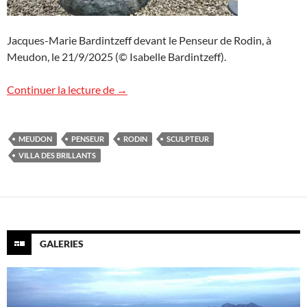
Jacques-Marie Bardintzeff devant le Penseur de Rodin, à
Meudon, le 21/9/2025 (© Isabelle Bardintzeff).
Le Penseur de Rodin
Continuer la lecture de
→
MEUDON
PENSEUR
RODIN
SCULPTEUR
VILLA DES BRILLANTS
GALERIES