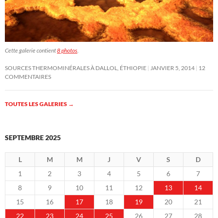
Cette galerie contient
8 photos
.
SOURCES THERMOMINÉRALES À DALLOL, ÉTHIOPIE
JANVIER 5, 2014
12
COMMENTAIRES
TOUTES LES GALERIES
→
SEPTEMBRE 2025
L
M
M
J
V
S
D
1
2
3
4
5
6
7
8
9
10
11
12
13
14
15
16
17
18
19
20
21
22
23
24
25
26
27
28