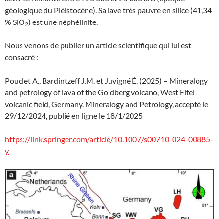
géologique du Pléistocène). Sa lave très pauvre en silice (41,34
% SiO
) est une néphélinite.
2
Nous venons de publier un article scientifique qui lui est
consacré :
Pouclet A., Bardintzeff J.M. et Juvigné É. (2025) – Mineralogy
and petrology of lava of the Goldberg volcano, West Eifel
volcanic field, Germany. Mineralogy and Petrology, accepté le
29/12/2024, publié en ligne le 18/1/2025
https://link.springer.com/article/10.1007/s00710-024-00885-
y