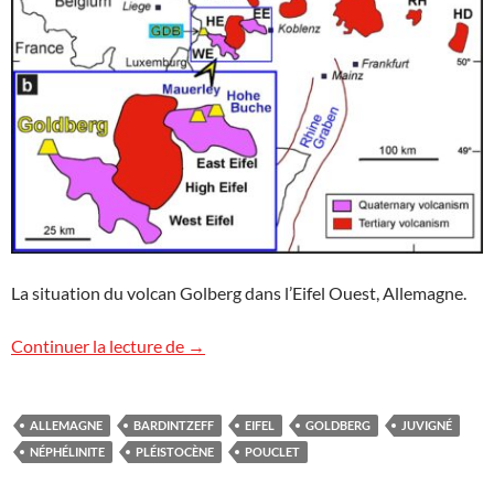
La situation du volcan Golberg dans l’Eifel Ouest, Allemagne.
Le volcan Goldberg en Allemagne
Continuer la lecture de
→
ALLEMAGNE
BARDINTZEFF
EIFEL
GOLDBERG
JUVIGNÉ
NÉPHÉLINITE
PLÉISTOCÈNE
POUCLET