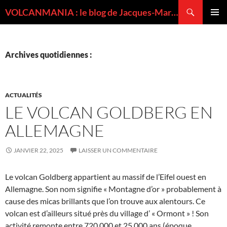
Recherche
VOLCANMANIA : le blog de Jacques-Marie BARDINTZEFF, volcanologue
ALLER
MENU
AU
PRINCI
CONTENU
Archives quotidiennes :
ACTUALITÉS
LE VOLCAN GOLDBERG EN
ALLEMAGNE
JANVIER 22, 2025
LAISSER UN COMMENTAIRE
Le volcan Goldberg appartient au massif de l’Eifel ouest en
Allemagne. Son nom signifie « Montagne d’or » probablement à
cause des micas brillants que l’on trouve aux alentours. Ce
volcan est d’ailleurs situé près du village d’ « Ormont » ! Son
activité remonte entre 720 000 et 25 000 ans (époque