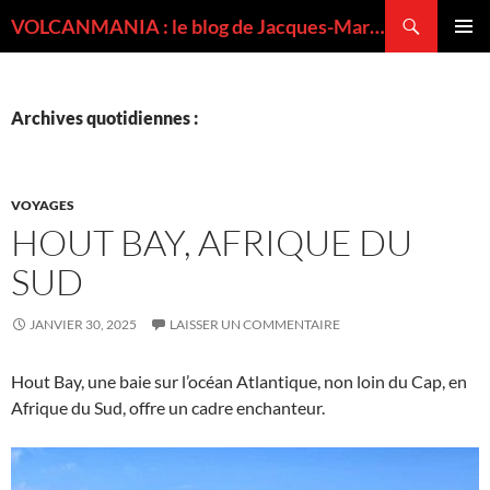
Recherche
VOLCANMANIA : le blog de Jacques-Marie BARDINTZEFF, volcanologue
ALLER
MENU
AU
PRINCI
CONTENU
Archives quotidiennes :
VOYAGES
HOUT BAY, AFRIQUE DU
SUD
JANVIER 30, 2025
LAISSER UN COMMENTAIRE
Hout Bay, une baie sur l’océan Atlantique, non loin du Cap, en
Afrique du Sud, offre un cadre enchanteur.