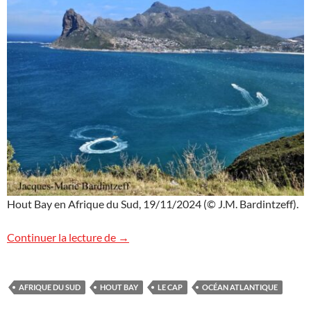
Hout Bay en Afrique du Sud, 19/11/2024 (© J.M. Bardintzeff).
Hout Bay, Afrique du Sud
Continuer la lecture de
→
AFRIQUE DU SUD
HOUT BAY
LE CAP
OCÉAN ATLANTIQUE