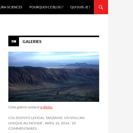
URA-SCIENCES
POURQUOI CE BLOG ?
QUI SUIS-JE ?
GALERIES
Cette galerie contient
6 photos
.
L’OL DOINYO LENGAI, TANZANIE, UN VOLCAN
UNIQUE AU MONDE
AVRIL 16, 2014
10
COMMENTAIRES