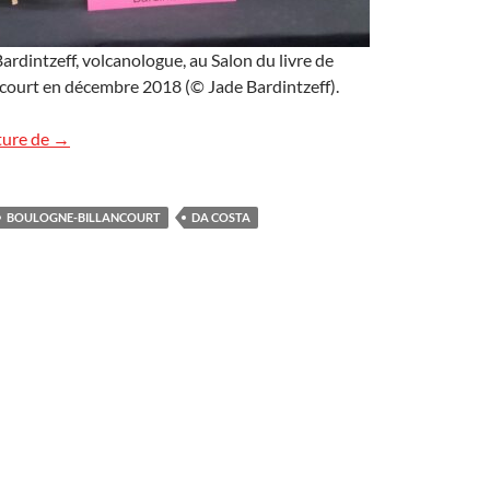
rdintzeff, volcanologue, au Salon du livre de
court en décembre 2018 (© Jade Bardintzeff).
18e Salon du livre de Boulogne-Billancourt
ture de
→
BOULOGNE-BILLANCOURT
DA COSTA