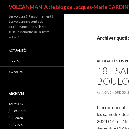
Recherche
VOLCANMANIA : le blog de Jacques-Marie BARDINT
Les volcans ? Passionnément !
Les volcans ne sont pas
toujours méchants, ils sont
aussi les témoins de la Terre
active !
Archives quotid
ACTUALITÉS
ACTUALITÉS
,
LIVR
LIVRES
18E SA
VOYAGES
BOULO
NOVEMBRE 30, 
ARCHIVES
août 2026
L’incontournable
juillet 2026
les samedi 7 dé
juin 2026
2024 (14 h – 18 
mai 2026
décembre (17 h – 