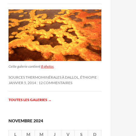
Cette galerie contient
8 photos
.
SOURCES THERMOMINÉRALES À DALLOL, ÉTHIOPIE
JANVIER 5, 2014
12 COMMENTAIRES
TOUTES LES GALERIES
→
NOVEMBRE 2024
L
M
M
J
V
S
D