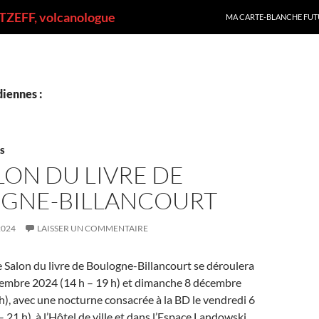
ALLER AU CONTENU
ZEFF, volcanologue
MA CARTE-BLANCHE FUT
iennes :
ES
LON DU LIVRE DE
GNE-BILLANCOURT
2024
LAISSER UN COMMENTAIRE
 Salon du livre de Boulogne-Billancourt se déroulera
cembre 2024 (14 h – 19 h) et dimanche 8 décembre
h), avec une nocturne consacrée à la BD le vendredi 6
21 h), à l’Hôtel de ville et dans l’Espace Landowski.