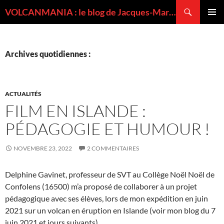
Recherche
VOLCANMANIA : le blog de Jacques-Marie BARDINTZEFF, volcanologue
ALLER
MENU
AU
PRINCI
CONTENU
Archives quotidiennes :
ACTUALITÉS
FILM EN ISLANDE :
PÉDAGOGIE ET HUMOUR !
NOVEMBRE 23, 2022
2 COMMENTAIRES
Delphine Gavinet, professeur de SVT au Collège Noël Noël de
Confolens (16500) m’a proposé de collaborer à un projet
pédagogique avec ses élèves, lors de mon expédition en juin
2021 sur un volcan en éruption en Islande (voir mon blog du 7
juin 2021 et jours suivants).