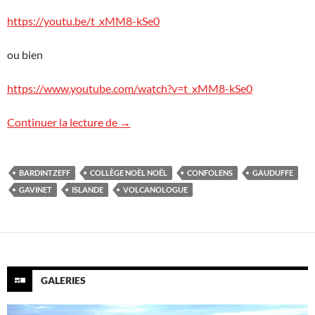
https://youtu.be/t_xMM8-kSe0
ou bien
https://www.youtube.com/watch?v=t_xMM8-kSe0
Film en Islande : pédagogie et humour !
Continuer la lecture de
→
BARDINTZEFF
COLLÈGE NOËL NOËL
CONFOLENS
GAUDUFFE
GAVINET
ISLANDE
VOLCANOLOGUE
GALERIES