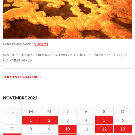
Cette galerie contient
8 photos
.
SOURCES THERMOMINÉRALES À DALLOL, ÉTHIOPIE
JANVIER 5, 2014
12
COMMENTAIRES
TOUTES LES GALERIES
→
NOVEMBRE 2022
L
M
M
J
V
S
D
1
2
3
4
5
6
7
8
9
10
11
12
13