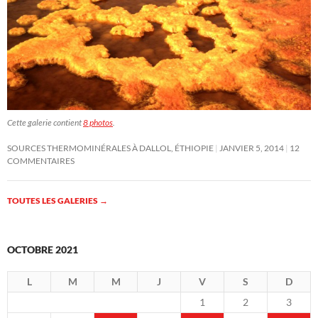
Cette galerie contient
8 photos
.
SOURCES THERMOMINÉRALES À DALLOL, ÉTHIOPIE
JANVIER 5, 2014
12
COMMENTAIRES
TOUTES LES GALERIES
→
OCTOBRE 2021
L
M
M
J
V
S
D
1
2
3