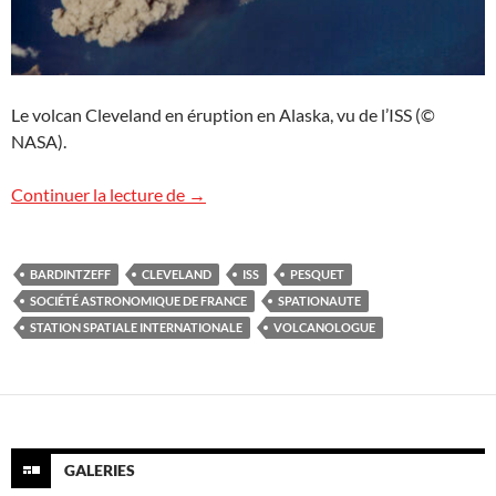
Le volcan Cleveland en éruption en Alaska, vu de l’ISS (©
NASA).
Lettre à Thomas Pesquet
Continuer la lecture de
→
BARDINTZEFF
CLEVELAND
ISS
PESQUET
SOCIÉTÉ ASTRONOMIQUE DE FRANCE
SPATIONAUTE
STATION SPATIALE INTERNATIONALE
VOLCANOLOGUE
GALERIES