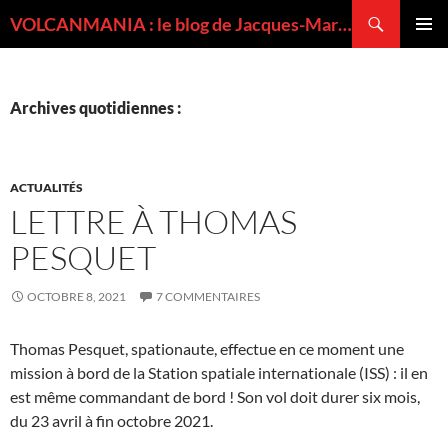
Recherche
VOLCANMANIA : le blog de Jacques-Marie BARDINTZEFF, volcanologue
ALLER
MENU
AU
PRINCI
CONTENU
Archives quotidiennes :
ACTUALITÉS
LETTRE À THOMAS
PESQUET
OCTOBRE 8, 2021
7 COMMENTAIRES
Thomas Pesquet, spationaute, effectue en ce moment une
mission à bord de la Station spatiale internationale (ISS) : il en
est même commandant de bord ! Son vol doit durer six mois,
du 23 avril à fin octobre 2021.