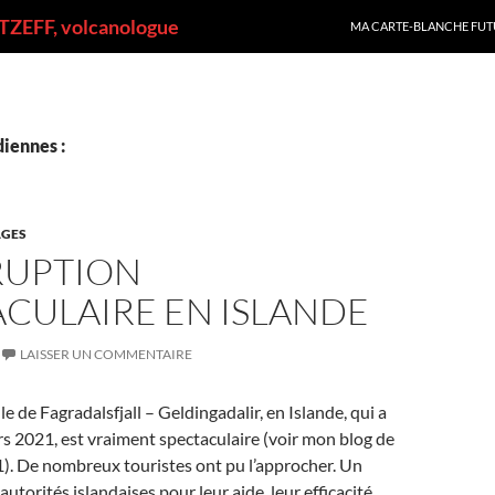
ALLER AU CONTENU
ZEFF, volcanologue
MA CARTE-BLANCHE FUT
iennes :
GES
RUPTION
CULAIRE EN ISLANDE
LAISSER UN COMMENTAIRE
le de Fagradalsfjall – Geldingadalir, en Islande, qui a
s 2021, est vraiment spectaculaire (voir mon blog de
1). De nombreux touristes ont pu l’approcher. Un
utorités islandaises pour leur aide, leur efficacité,