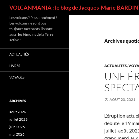
Recherche
VOLCANMANIA : le blog de Jacques-Marie BARDINT
Les volcans ? Passionnément !
Les volcans ne sont pas
toujours méchants, ils sont
aussi les témoins de la Terre
active !
Archives quotid
ACTUALITÉS
ACTUALITÉS
,
VOYA
LIVRES
UNE É
VOYAGES
SPECTA
AOÛT 20, 2021
ARCHIVES
août 2026
L’éruption actuel
juillet 2026
débuté le 19 mar
juin 2026
juillet-août 202
mai 2026
grand merci aux a