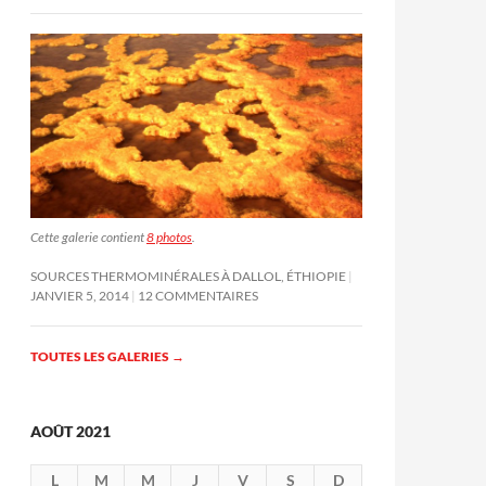
Cette galerie contient
8 photos
.
SOURCES THERMOMINÉRALES À DALLOL, ÉTHIOPIE
JANVIER 5, 2014
12 COMMENTAIRES
TOUTES LES GALERIES
→
AOÛT 2021
L
M
M
J
V
S
D