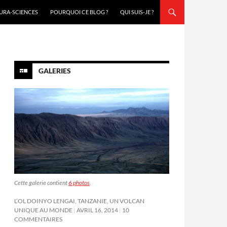
URA-SCIENCES
POURQUOI CE BLOG ?
QUI SUIS-JE ?
GALERIES
Cette galerie contient
6 photos
.
L’OL DOINYO LENGAI, TANZANIE, UN VOLCAN
UNIQUE AU MONDE
AVRIL 16, 2014
10
COMMENTAIRES