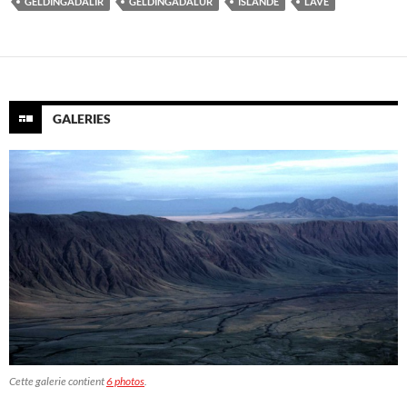
GELDINGADALIR
GELDINGADALUR
ISLANDE
LAVE
GALERIES
Cette galerie contient
6 photos
.