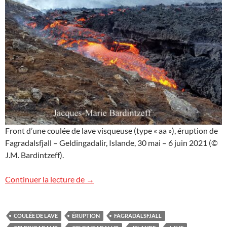
Front d’une coulée de lave visqueuse (type « aa »), éruption de
Fagradalsfjall – Geldingadalir, Islande, 30 mai – 6 juin 2021 (©
J.M. Bardintzeff).
Images d’Islande (10)
Continuer la lecture de
→
COULÉE DE LAVE
ÉRUPTION
FAGRADALSFJALL