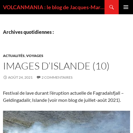
Recherche
VOLCANMANIA : le blog de Jacques-Marie BARDINTZEFF, volcanologue
ALLER
MENU
AU
PRINCI
CONTENU
Archives quotidiennes :
ACTUALITÉS
,
VOYAGES
IMAGES D’ISLANDE (10)
AOÛT 24, 2021
2 COMMENTAIRES
Festival de lave durant l’éruption actuelle de Fagradalsfjall –
Geldingadalir, Islande (voir mon blog de juillet-août 2021).