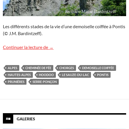
Les différents stades de la vie d’une demoiselle coiffée à Pontis
(© J.M. Bardintzeff).
Les demoiselles coiffées de Pontis, Alpes
Continuer la lecture de
→
ALPES
CHEMINÉE DE FÉE
CHORGES
DEMOISELLE COIFFÉE
HAUTES-ALPES
HOODOO
LE SAUZE-DU-LAC
PONTIS
PRUNIÈRES
SERRE-PONÇON
GALERIES