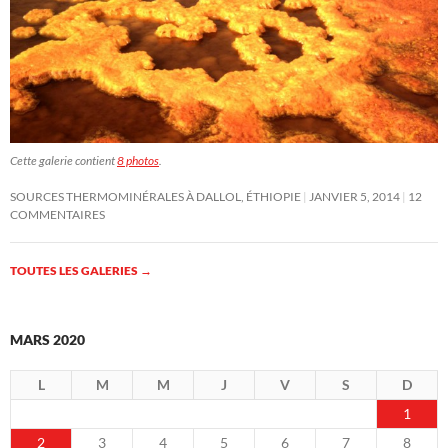
Cette galerie contient
8 photos
.
SOURCES THERMOMINÉRALES À DALLOL, ÉTHIOPIE
JANVIER 5, 2014
12
COMMENTAIRES
TOUTES LES GALERIES
→
MARS 2020
L
M
M
J
V
S
D
1
2
3
4
5
6
7
8