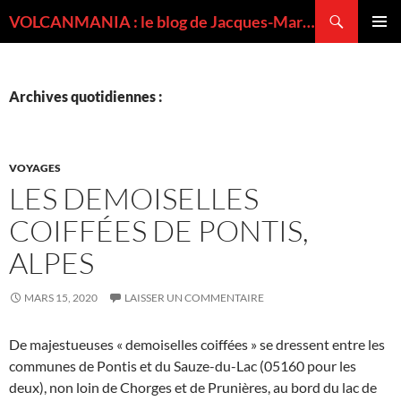
Recherche
VOLCANMANIA : le blog de Jacques-Marie BARDINTZEFF, volcanologue
ALLER
MENU
AU
PRINCI
CONTENU
Archives quotidiennes :
VOYAGES
LES DEMOISELLES
COIFFÉES DE PONTIS,
ALPES
MARS 15, 2020
LAISSER UN COMMENTAIRE
De majestueuses « demoiselles coiffées » se dressent entre les
communes de Pontis et du Sauze-du-Lac (05160 pour les
deux), non loin de Chorges et de Prunières, au bord du lac de