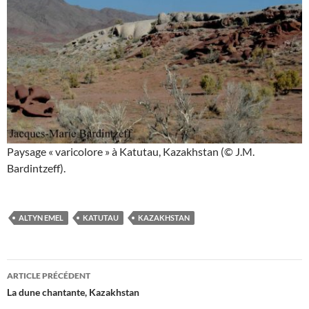
Paysage « varicolore » à Katutau, Kazakhstan (© J.M.
Bardintzeff).
ALTYN EMEL
KATUTAU
KAZAKHSTAN
Navigation
ARTICLE PRÉCÉDENT
des
La dune chantante, Kazakhstan