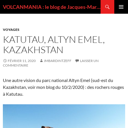
Recherche
VOLCANMANIA : le blog de Jacques-Marie BARDINTZEFF, volcanologue
ALLER
MENU
AU
PRINCI
CONTENU
VOYAGES
KATUTAU, ALTYN EMEL,
KAZAKHSTAN
FÉVRIER 11, 2020
JMBARDINTZEFF
LAISSER UN
COMMENTAIRE
Une autre vision du parc national Altyn Emel (sud-est du
Kazakhstan, voir mon blog du 10/2/2020) : des rochers rouges
à Katutau.