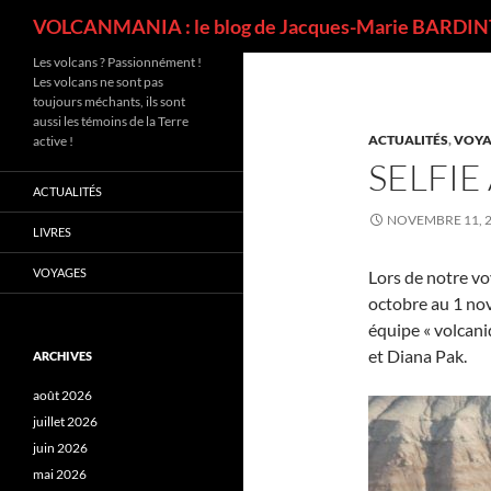
Recherche
VOLCANMANIA : le blog de Jacques-Marie BARDINT
Les volcans ? Passionnément !
Les volcans ne sont pas
toujours méchants, ils sont
aussi les témoins de la Terre
ACTUALITÉS
,
VOYA
active !
SELFIE
ACTUALITÉS
NOVEMBRE 11, 
LIVRES
VOYAGES
Lors de notre v
octobre au 1 no
équipe « volcan
et Diana Pak.
ARCHIVES
août 2026
juillet 2026
juin 2026
mai 2026