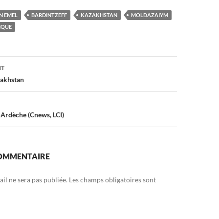
N EMEL
BARDINTZEFF
KAZAKHSTAN
MOLDAZAIYM
IQUE
on
NT
zakhstan
Ardèche (Cnews, LCI)
COMMENTAIRE
il ne sera pas publiée.
Les champs obligatoires sont