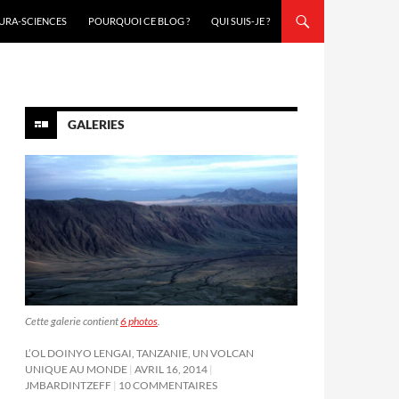
URA-SCIENCES
POURQUOI CE BLOG ?
QUI SUIS-JE ?
GALERIES
Cette galerie contient
6 photos
.
L’OL DOINYO LENGAI, TANZANIE, UN VOLCAN
UNIQUE AU MONDE
AVRIL 16, 2014
JMBARDINTZEFF
10 COMMENTAIRES