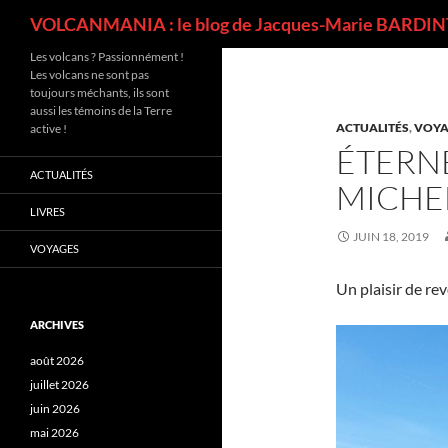
Recherche
VOLCANMANIA : le blog de Jacques-Marie BARDINT
Les volcans ? Passionnément !
Les volcans ne sont pas
toujours méchants, ils sont
aussi les témoins de la Terre
ACTUALITÉS
,
VOYA
active !
ÉTERN
ACTUALITÉS
MICHEL
LIVRES
JUIN 18, 2019
VOYAGES
Un plaisir de re
ARCHIVES
août 2026
juillet 2026
juin 2026
mai 2026