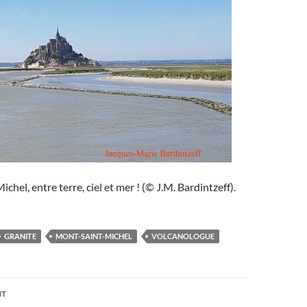
hel, entre terre, ciel et mer ! (© J.M. Bardintzeff).
GRANITE
MONT-SAINT-MICHEL
VOLCANOLOGUE
on
NT