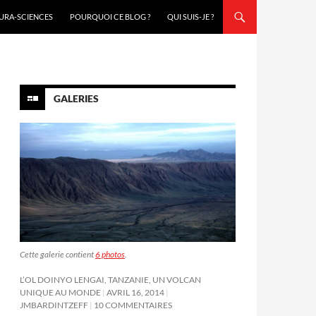
URA-SCIENCES
POURQUOI CE BLOG ?
QUI SUIS-JE ?
GALERIES
Cette galerie contient
6 photos
.
L’OL DOINYO LENGAI, TANZANIE, UN VOLCAN
UNIQUE AU MONDE
AVRIL 16, 2014
JMBARDINTZEFF
10 COMMENTAIRES