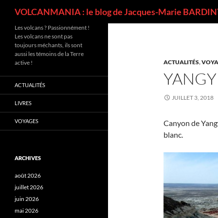
Recherche
VOLCANMANIA : le blog de Jacques-Marie BARDINT
Les volcans ? Passionnément !
Les volcans ne sont pas
toujours méchants, ils sont
aussi les témoins de la Terre
ACTUALITÉS
,
VOYA
active !
YANGY
ACTUALITÉS
JUILLET 3, 2018
LIVRES
VOYAGES
Canyon de Yangy
blanc.
ARCHIVES
août 2026
juillet 2026
juin 2026
mai 2026