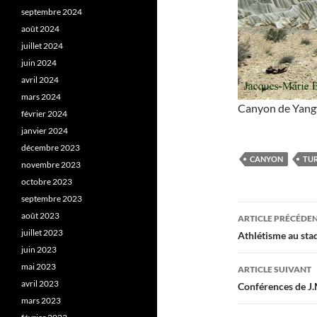
septembre 2024
août 2024
juillet 2024
juin 2024
avril 2024
mars 2024
Canyon de Yangy
février 2024
janvier 2024
décembre 2023
CANYON
TU
novembre 2023
octobre 2023
septembre 2023
Navigati
août 2023
ARTICLE PRÉCÉDE
des
juillet 2023
Athlétisme au sta
juin 2023
articles
mai 2023
ARTICLE SUIVANT
avril 2023
Conférences de J.
mars 2023