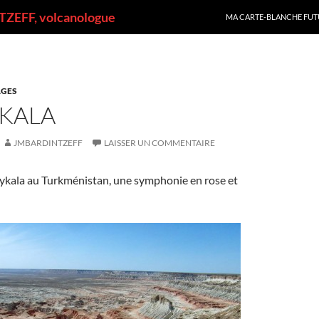
ALLER AU CONTENU
ZEFF, volcanologue
MA CARTE-BLANCHE FUT
GES
KALA
JMBARDINTZEFF
LAISSER UN COMMENTAIRE
kala au Turkménistan, une symphonie en rose et