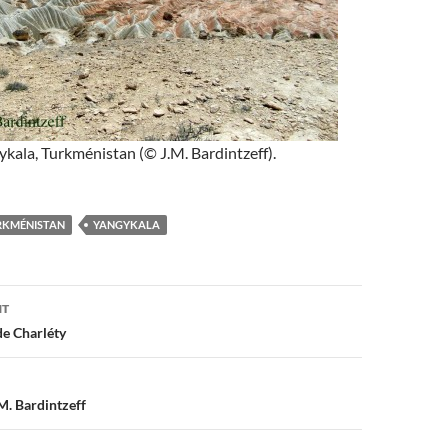
kala, Turkménistan (© J.M. Bardintzeff).
RKMÉNISTAN
YANGYKALA
on
NT
de Charléty
M. Bardintzeff